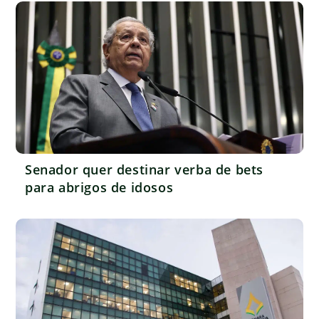
Senador quer destinar verba de bets
para abrigos de idosos