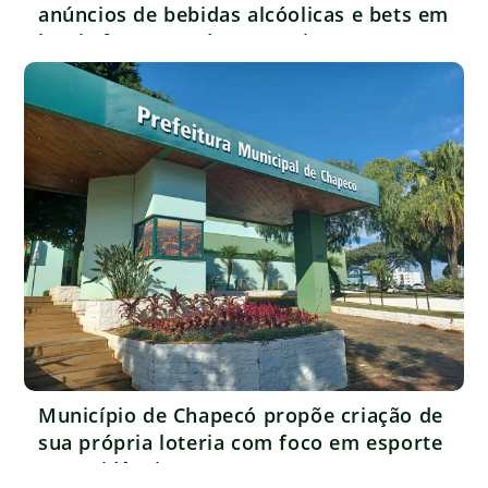
anúncios de bebidas alcóolicas e bets em
locais frequentados por crianças
Município de Chapecó propõe criação de
sua própria loteria com foco em esporte
e previdência