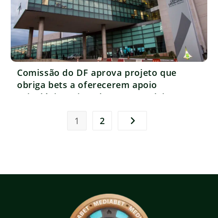
Comissão do DF aprova projeto que
obriga bets a oferecerem apoio
psicológico a jogadores compulsivos
1
2
Ir para a próxima página