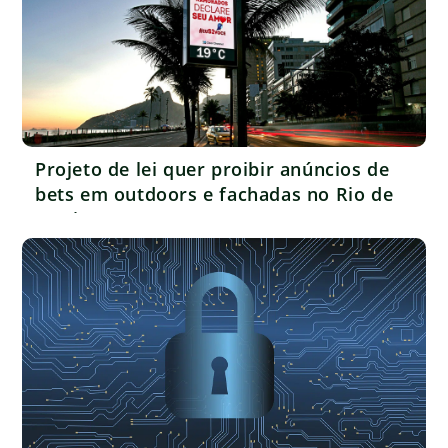
Projeto de lei quer proibir anúncios de
bets em outdoors e fachadas no Rio de
Janeiro