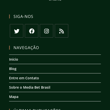
SIGA-NOS
Abre
Abre
Abre
Abre
em
em
em
em
NAVEGAÇÃO
uma
uma
uma
uma
nova
nova
nova
nova
Início
aba
aba
aba
aba
Blog
Entre em Contato
Sobre o Media Bet Brasil
Mapa