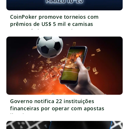
CoinPoker promove torneios com
prêmios de US$ 5 mil e camisas
autografadas por Messi
Governo notifica 22 instituições
financeiras por operar com apostas
ilegais