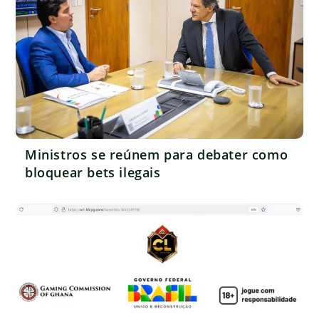
Ministros se reúnem para debater como
bloquear bets ilegais