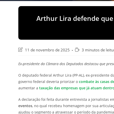
Arthur Lira defende que 
Última
Tempo
11 de novembro de 2025
3 minutos de leitu
modificação
de
do
leitura:
Ex-presidente da Câmara dos Deputados destacou que presen
post:
O deputado federal Arthur Lira (PP-AL), ex-presidente d
governo federal deveria priorizar o
combate às casas de
aumentar a
taxação das empresas que já atuam dentr
A declaração foi feita durante entrevista a jornalistas 
eventos
, no qual recebeu homenagem por sua articulaçã
ajudou o segmento a atravessar o período da pandemia