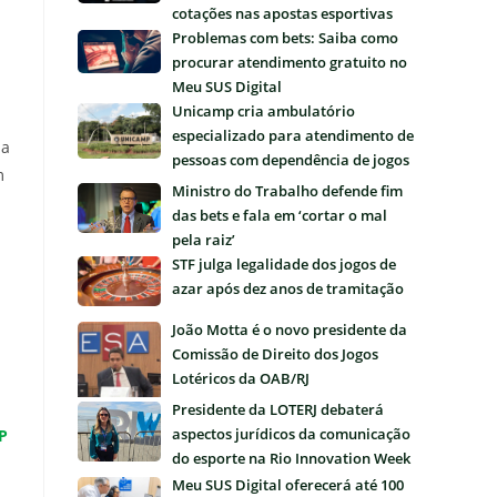
cotações nas apostas esportivas
Problemas com bets: Saiba como
procurar atendimento gratuito no
Meu SUS Digital
Unicamp cria ambulatório
especializado para atendimento de
na
pessoas com dependência de jogos
m
e apostas
Ministro do Trabalho defende fim
das bets e fala em ‘cortar o mal
pela raiz’
STF julga legalidade dos jogos de
azar após dez anos de tramitação
João Motta é o novo presidente da
Comissão de Direito dos Jogos
Lotéricos da OAB/RJ
Presidente da LOTERJ debaterá
aspectos jurídicos da comunicação
P
do esporte na Rio Innovation Week
m
Meu SUS Digital oferecerá até 100