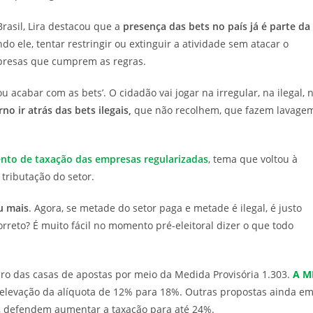
rasil, Lira destacou que a
presença das bets no país já é parte da
do ele, tentar restringir ou extinguir a atividade sem atacar o
presas que cumprem as regras.
ou acabar com as bets’. O cidadão vai jogar na irregular, na ilegal, 
o ir atrás das bets ilegais,
que não recolhem, que fazem lavage
to de taxação das empresas regularizadas
, tema que voltou à
tributação do setor.
u mais
. Agora, se metade do setor paga e metade é ilegal, é justo
reto? É muito fácil no momento pré-eleitoral dizer o que todo
ucro das casas de apostas por meio da Medida Provisória 1.303.
A M
a elevação da alíquota de 12% para 18%. Outras propostas ainda e
as, defendem aumentar a taxação para até 24%.