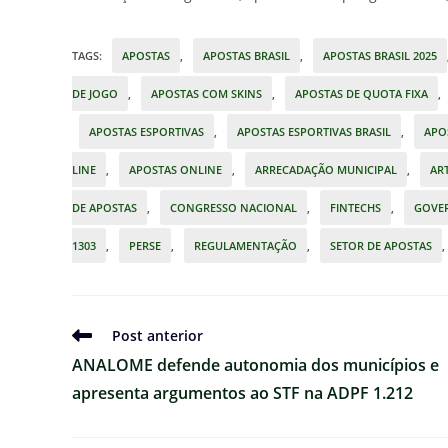
TAGS
:
APOSTAS
,
APOSTAS BRASIL
,
APOSTAS BRASIL 2025
DE JOGO
,
APOSTAS COM SKINS
,
APOSTAS DE QUOTA FIXA
,
APOSTAS ESPORTIVAS
,
APOSTAS ESPORTIVAS BRASIL
,
APOS
LINE
,
APOSTAS ONLINE
,
ARRECADAÇÃO MUNICIPAL
,
AR
DE APOSTAS
,
CONGRESSO NACIONAL
,
FINTECHS
,
GOVE
1303
,
PERSE
,
REGULAMENTAÇÃO
,
SETOR DE APOSTAS
,
Ler
Post anterior
mais
ANALOME defende autonomia dos municípios e
artigos
apresenta argumentos ao STF na ADPF 1.212