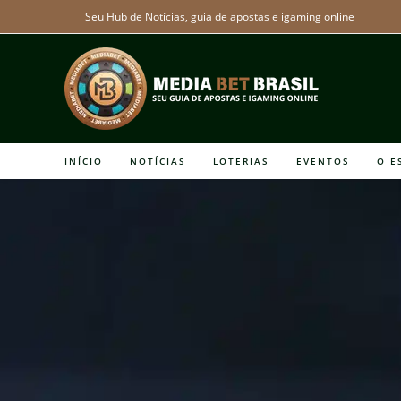
Ir
Seu Hub de Notícias, guia de apostas e igaming online
para
o
conteúdo
INÍCIO
NOTÍCIAS
LOTERIAS
EVENTOS
O E