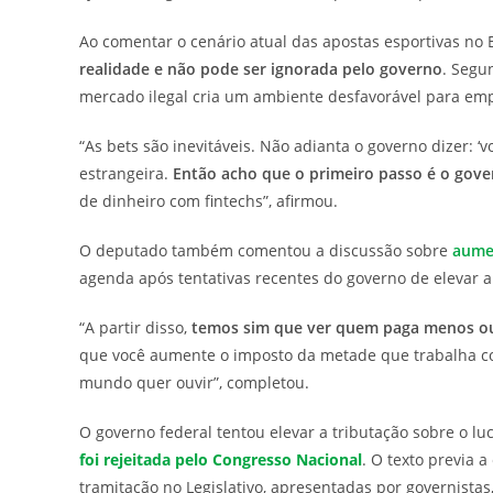
Ao comentar o cenário atual das apostas esportivas no B
realidade e não pode ser ignorada pelo governo
. Segun
mercado ilegal cria um ambiente desfavorável para em
“As bets são inevitáveis. Não adianta o governo dizer: ‘v
estrangeira.
Então acho que o primeiro passo é o govern
de dinheiro com fintechs”, afirmou.
O deputado também comentou a discussão sobre
aumen
agenda após tentativas recentes do governo de elevar a 
“A partir disso,
temos sim que ver quem paga menos o
que você aumente o imposto da metade que trabalha cor
mundo quer ouvir”, completou.
O governo federal tentou elevar a tributação sobre o l
foi rejeitada pelo Congresso Nacional
. O texto previa 
tramitação no Legislativo, apresentadas por governist