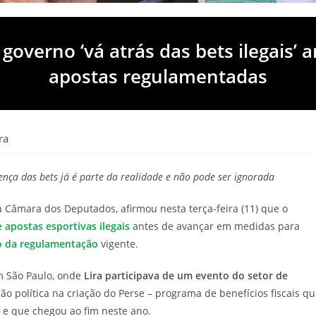
governo ‘vá atrás das bets ilegais’ a
apostas regulamentadas
ra
ça das bets já é parte da realidade e não pode ser ignorada
a Câmara dos Deputados, afirmou nesta terça-feira (11) que o
 apostas esportivas ilegais
antes de avançar em medidas para
o da regulamentação
vigente.
em São Paulo, onde
Lira participava de um evento do setor de
o política na criação do Perse – programa de benefícios fiscais q
 e que chegou ao fim neste ano.