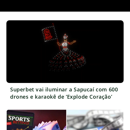
Superbet vai iluminar a Sapucaí com 600
drones e karaokê de ‘Explode Coração’