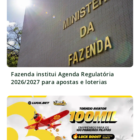
Fazenda institui Agenda Regulatória
2026/2027 para apostas e loterias