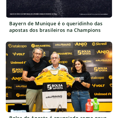
Bayern de Munique é o queridinho das
apostas dos brasileiros na Champions
League 2025/26, aponta Betano