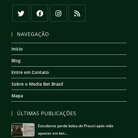
Abre
Abre
Abre
Abre
em
em
em
em
NAVEGAÇÃO
uma
uma
uma
uma
nova
nova
nova
nova
Início
aba
aba
aba
aba
Blog
Entre em Contato
Sobre o Media Bet Brasil
Mapa
ÚLTIMAS PUBLICAÇÕES
Estudante perde bolsa do Prouni após mãe
apostar em bet…