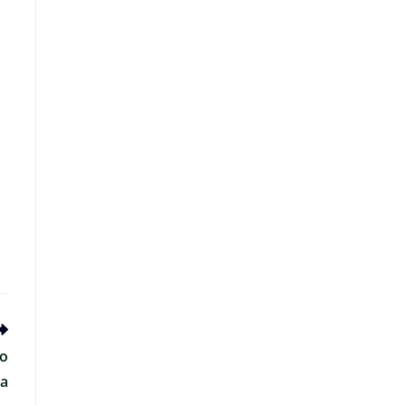
do
sa