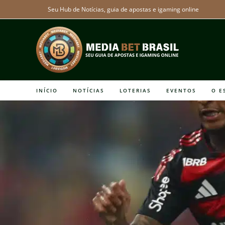
Ir
Seu Hub de Notícias, guia de apostas e igaming online
para
o
conteúdo
INÍCIO
NOTÍCIAS
LOTERIAS
EVENTOS
O E