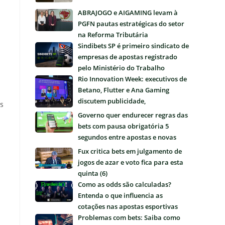
ABRAJOGO e AIGAMING levam à
PGFN pautas estratégicas do setor
na Reforma Tributária
Sindibets SP é primeiro sindicato de
empresas de apostas registrado
pelo Ministério do Trabalho
Rio Innovation Week: executivos de
Betano, Flutter e Ana Gaming
discutem publicidade,
os
regulamentação e futuro das bets
Governo quer endurecer regras das
no Brasil
bets com pausa obrigatória 5
segundos entre apostas e novas
restrições
Fux critica bets em julgamento de
jogos de azar e voto fica para esta
quinta (6)
Como as odds são calculadas?
Entenda o que influencia as
cotações nas apostas esportivas
Problemas com bets: Saiba como