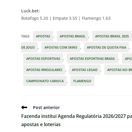
Luck.bet:
Botafogo 5.20 | Empate 3.55 | Flamengo 1.63
TAGS
:
APOSTAS
,
APOSTAS BRASIL
,
APOSTAS BRASIL 2025
DE JOGO
,
APOSTAS COM SKINS
,
APOSTAS DE QUOTA FIXA
,
APOSTAS ESPORTIVAS
,
APOSTAS ESPORTIVAS BRASIL
,
APOS
APOSTAS IRREGULARES
,
APOSTAS LEGAIS
,
APOSTAS NO BR
CAMPEONATO CARIOCA
,
FLAMENGO
Ler
Post anterior
mais
Fazenda institui Agenda Regulatória 2026/2027 p
artigos
apostas e loterias