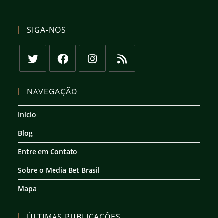
SIGA-NOS
Abre
Abre
Abre
Abre
em
em
em
em
NAVEGAÇÃO
uma
uma
uma
uma
nova
nova
nova
nova
Início
aba
aba
aba
aba
Blog
Entre em Contato
Sobre o Media Bet Brasil
Mapa
ÚLTIMAS PUBLICAÇÕES