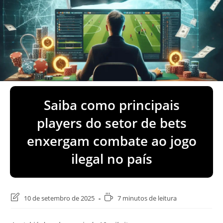
Saiba como principais
players do setor de bets
enxergam combate ao jogo
ilegal no país
Última
Tempo
10 de setembro de 2025
7 minutos de leitura
modificação
de
do
leitura: