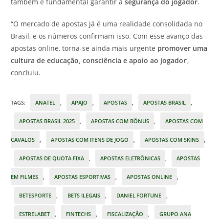
também é fundamental garantir a
segurança do jogador
.
“O mercado de apostas já é uma realidade consolidada no
Brasil, e os números confirmam isso. Com esse avanço das
apostas online, torna-se ainda mais urgente
promover uma
cultura de educação, consciência e apoio ao jogador
‘,
concluiu.
TAGS
:
ANATEL
,
APAJO
,
APOSTAS
,
APOSTAS BRASIL
,
APOSTAS BRASIL 2025
,
APOSTAS COM BÔNUS
,
APOSTAS COM
CAVALOS
,
APOSTAS COM ITENS DE JOGO
,
APOSTAS COM SKINS
,
APOSTAS DE QUOTA FIXA
,
APOSTAS ELETRÔNICAS
,
APOSTAS
EM FILMES
,
APOSTAS ESPORTIVAS
,
APOSTAS ONLINE
,
BETESPORTE
,
BETS ILEGAIS
,
DANIEL FORTUNE
,
ESTRELABET
,
FINTECHS
,
FISCALIZAÇÃO
,
GRUPO ANA