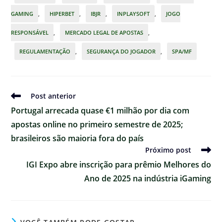
GAMING
,
HIPERBET
,
IBJR
,
INPLAYSOFT
,
JOGO
RESPONSÁVEL
,
MERCADO LEGAL DE APOSTAS
,
REGULAMENTAÇÃO
,
SEGURANÇA DO JOGADOR
,
SPA/MF
Ler
Post anterior
mais
Portugal arrecada quase €1 milhão por dia com
artigos
apostas online no primeiro semestre de 2025;
brasileiros são maioria fora do país
Próximo post
IGI Expo abre inscrição para prêmio Melhores do
Ano de 2025 na indústria iGaming