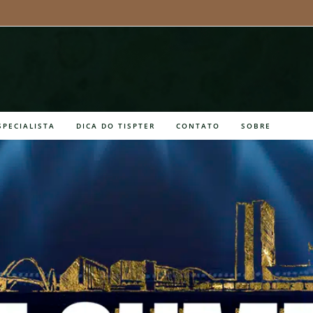
SPECIALISTA
DICA DO TISPTER
CONTATO
SOBRE