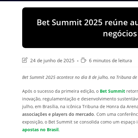
Bet Summit 2025 reúne aut
negócios
Última
Tempo
24 de junho de 2025
6 minutos de leitura
modificação
de
do
leitura:
Bet Summit 2025 acontece no dia 8 de julho, na Tribuna 
post:
Após o sucesso da primeira edição, o
Bet Summit
retor
inovação, regulamentação e desenvolvimento sustentável
julho, em Brasília, na icônica Tribuna de Honra da Are
associações e players do mercado
. Com uma conferênci
exposição, o Bet Summit se consolida como um espaço 
apostas no Brasil
.