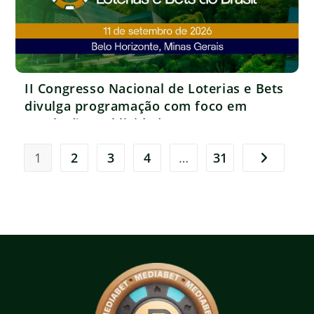
II Congresso Nacional de Loterias e Bets
divulga programação com foco em
regulação, publicidade e
autorregulamentação
1
2
3
4
…
31
Ir para a p