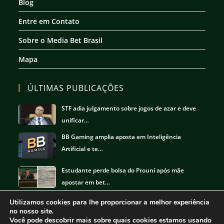
Blog
Entre em Contato
Sobre o Media Bet Brasil
Mapa
ÚLTIMAS PUBLICAÇÕES
STF adia julgamento sobre jogos de azar e deve
unificar…
BB Gaming amplia aposta em Inteligência
Artificial e te…
Estudante perde bolsa do Prouni após mãe
apostar em bet…
Utilizamos cookies para lhe proporcionar a melhor experiência
no nosso site.
Você pode descobrir mais sobre quais cookies estamos usando