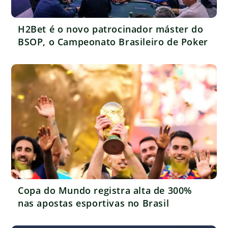
H2Bet é o novo patrocinador máster do
BSOP, o Campeonato Brasileiro de Poker
Copa do Mundo registra alta de 300%
nas apostas esportivas no Brasil