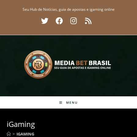
Ir
Seu Hub de Notícias, guia de apostas e igaming online
para
o
conteúdo
MENU
iGaming
>
IGAMING