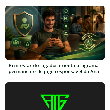
Bem-estar do jogador orienta programa
permanente de jogo responsável da Ana
Gaming