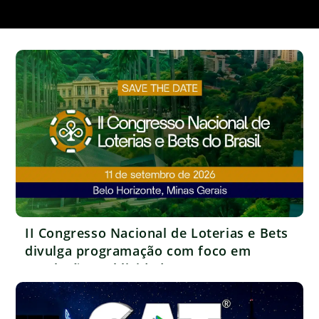
II Congresso Nacional de Loterias e Bets
divulga programação com foco em
regulação, publicidade e
autorregulamentação