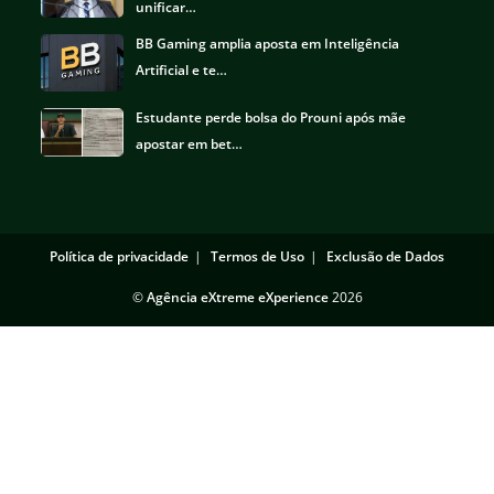
unificar…
BB Gaming amplia aposta em Inteligência
Artificial e te…
Estudante perde bolsa do Prouni após mãe
apostar em bet…
Política de privacidade
Termos de Uso
Exclusão de Dados
©
Agência eXtreme eXperience
2026