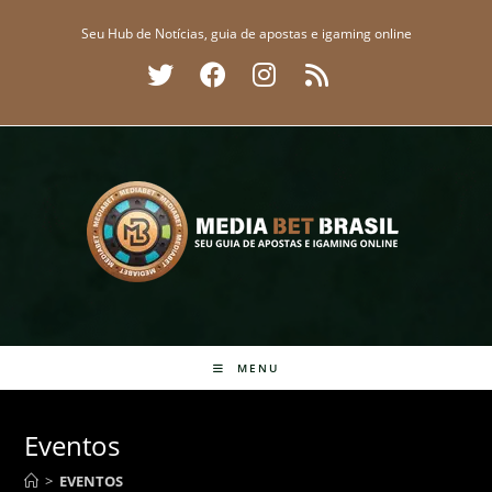
Ir
Seu Hub de Notícias, guia de apostas e igaming online
para
o
conteúdo
MENU
Eventos
>
EVENTOS