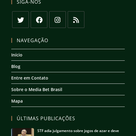
SIGA-NOS
Abre
Abre
Abre
Abre
em
em
em
em
NAVEGAÇÃO
uma
uma
uma
uma
nova
nova
nova
nova
Início
aba
aba
aba
aba
Blog
Entre em Contato
Sobre o Media Bet Brasil
Mapa
ÚLTIMAS PUBLICAÇÕES
STF adia julgamento sobre jogos de azar e deve