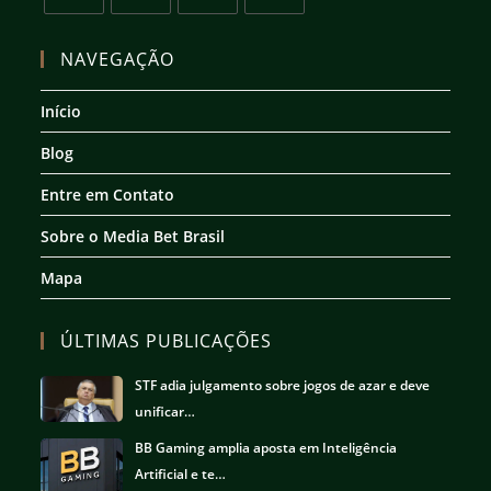
Abre
Abre
Abre
Abre
em
em
em
em
NAVEGAÇÃO
uma
uma
uma
uma
nova
nova
nova
nova
Início
aba
aba
aba
aba
Blog
Entre em Contato
Sobre o Media Bet Brasil
Mapa
ÚLTIMAS PUBLICAÇÕES
STF adia julgamento sobre jogos de azar e deve
unificar…
BB Gaming amplia aposta em Inteligência
Artificial e te…