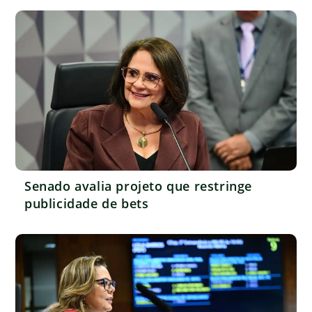
Senado avalia projeto que restringe
publicidade de bets