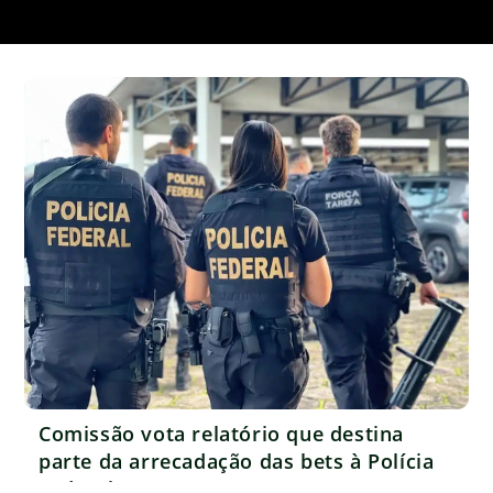
Comissão vota relatório que destina
parte da arrecadação das bets à Polícia
Federal