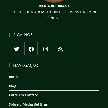
MEDIA BET BRASIL
SEU HUB DE NOTÍCIAS E GUIA DE APOSTAS E IGAMING
ONLINE
SIGA-NOS
Abre
Abre
Abre
Abre
em
em
em
em
NAVEGAÇÃO
uma
uma
uma
uma
nova
nova
nova
nova
Início
aba
aba
aba
aba
Blog
Entre em Contato
Sobre o Media Bet Brasil