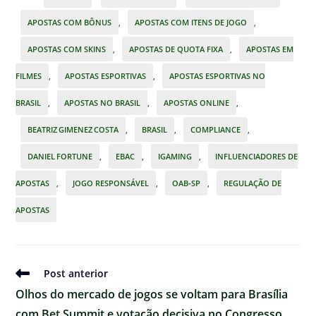
APOSTAS COM BÔNUS
,
APOSTAS COM ITENS DE JOGO
,
APOSTAS COM SKINS
,
APOSTAS DE QUOTA FIXA
,
APOSTAS EM
FILMES
,
APOSTAS ESPORTIVAS
,
APOSTAS ESPORTIVAS NO
BRASIL
,
APOSTAS NO BRASIL
,
APOSTAS ONLINE
,
BEATRIZ GIMENEZ COSTA
,
BRASIL
,
COMPLIANCE
,
DANIEL FORTUNE
,
EBAC
,
IGAMING
,
INFLUENCIADORES DE
APOSTAS
,
JOGO RESPONSÁVEL
,
OAB‑SP
,
REGULAÇÃO DE
APOSTAS
Ler
Post anterior
mais
Olhos do mercado de jogos se voltam para Brasília
artigos
com Bet Summit e votação decisiva no Congresso