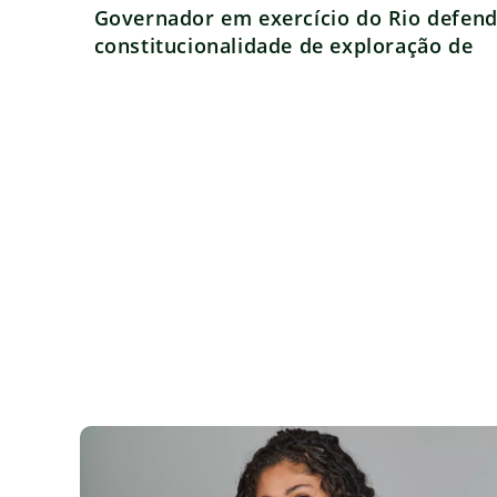
Governador em exercício do Rio defen
constitucionalidade de exploração de
VLTs