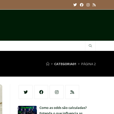
>
CATEGORIA01
>
PÁGINA 2
Abre
Abre
Abre
Abre
Como as odds são calculadas?
em
em
em
em
Entenda o que influencia as