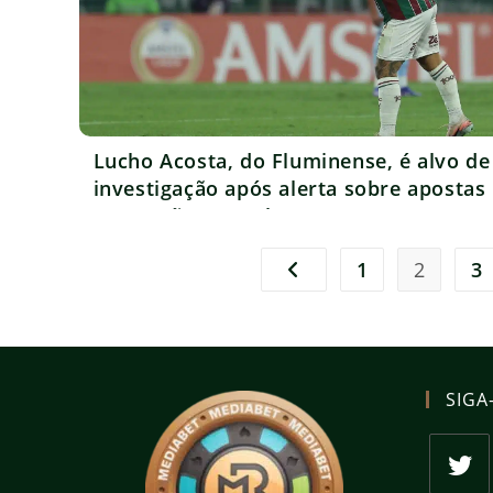
Lucho Acosta, do Fluminense, é alvo de
investigação após alerta sobre apostas
em cartão amarelo
1
2
3
Ir para a página anterior
SIGA