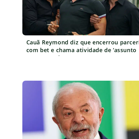
Cauã Reymond diz que encerrou parcer
com bet e chama atividade de ‘assunto
contemporâneo’