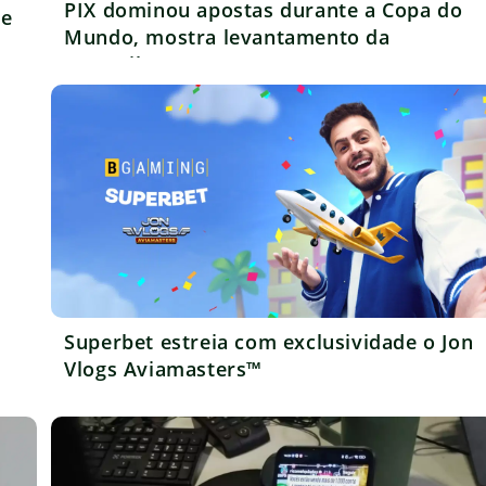
PIX dominou apostas durante a Copa do
de
Mundo, mostra levantamento da
Pagsmile
Superbet estreia com exclusividade o Jon
Vlogs Aviamasters™