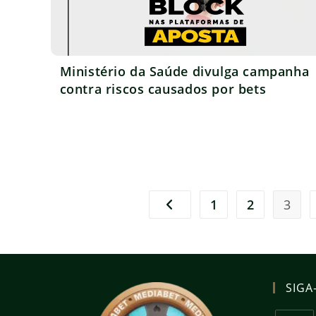
Ministério da Saúde divulga campanha
contra riscos causados por bets
1
2
3
Ir para a página anterior
SIGA