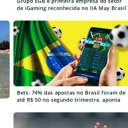
Grupo EGB é primeira empresa do setor
de iGaming reconhecida no IIA May Brasil
Bets: 74% das apostas no Brasil foram de
até R$ 50 no segundo trimestre, aponta
estudo