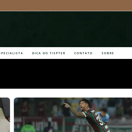
SPECIALISTA
DICA DO TISPTER
CONTATO
SOBRE