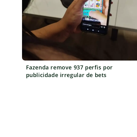
Fazenda remove 937 perfis por
publicidade irregular de bets