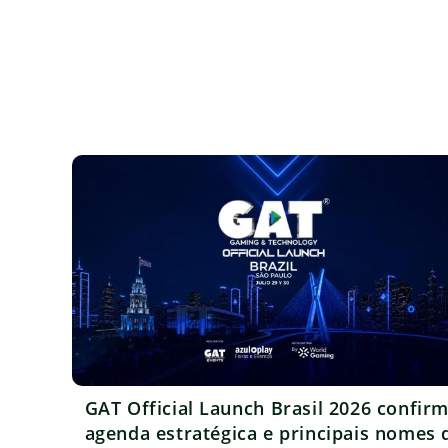
GAT Official Launch Brasil 2026 confir
agenda estratégica e principais nomes 