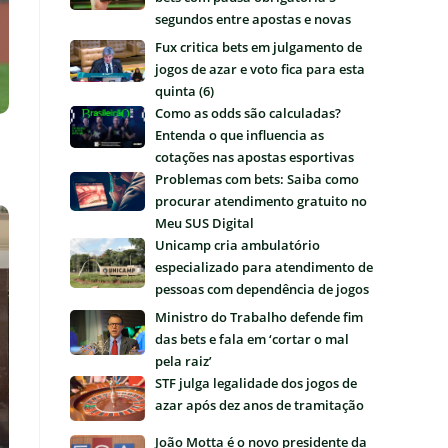
uma
uma
uma
uma
segundos entre apostas e novas
nova
nova
nova
nova
restrições
Fux critica bets em julgamento de
aba
aba
aba
aba
jogos de azar e voto fica para esta
quinta (6)
Como as odds são calculadas?
Entenda o que influencia as
cotações nas apostas esportivas
Problemas com bets: Saiba como
procurar atendimento gratuito no
Meu SUS Digital
Unicamp cria ambulatório
especializado para atendimento de
pessoas com dependência de jogos
e apostas
Ministro do Trabalho defende fim
das bets e fala em ‘cortar o mal
pela raiz’
STF julga legalidade dos jogos de
azar após dez anos de tramitação
João Motta é o novo presidente da