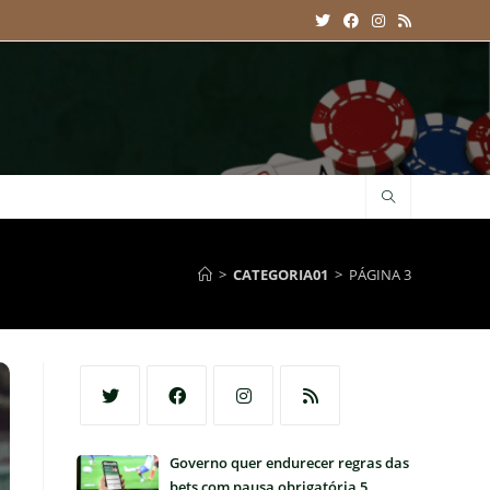
>
CATEGORIA01
>
PÁGINA 3
Abre
Abre
Abre
Abre
Governo quer endurecer regras das
em
em
em
em
bets com pausa obrigatória 5