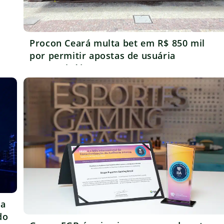
Procon Ceará multa bet em R$ 850 mil
por permitir apostas de usuária
autoexcluída
ma
do