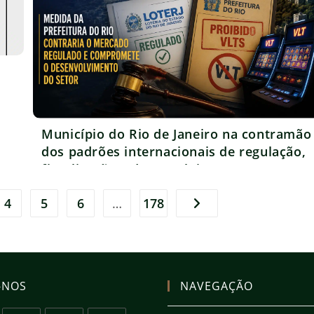
Município do Rio de Janeiro na contramão
dos padrões internacionais de regulação,
fiscalização e desenvolvimento
responsável da indústria de jogos
4
5
6
…
178
Ir para a próxima página
-NOS
NAVEGAÇÃO