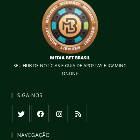
MEDIA BET BRASIL
SEU HUB DE NOTÍCIAS E GUIA DE APOSTAS E IGAMING
ONLINE
SIGA-NOS
Abre
Abre
Abre
Abre
em
em
em
em
NAVEGAÇÃO