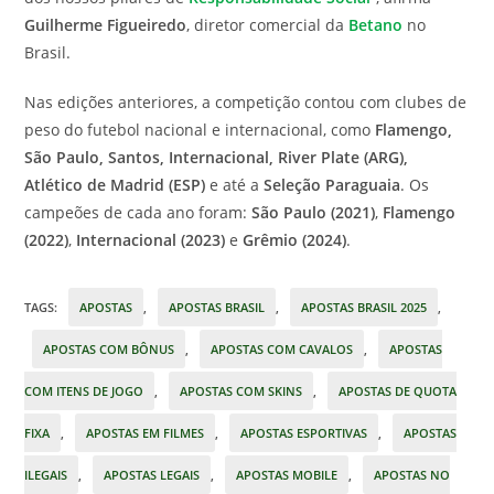
Guilherme Figueiredo
, diretor comercial da
Betano
no
Brasil.
Nas edições anteriores, a competição contou com clubes de
peso do futebol nacional e internacional, como
Flamengo,
São Paulo, Santos, Internacional, River Plate (ARG),
Atlético de Madrid (ESP)
e até a
Seleção Paraguaia
. Os
campeões de cada ano foram:
São Paulo (2021)
,
Flamengo
(2022)
,
Internacional (2023)
e
Grêmio (2024)
.
TAGS
:
APOSTAS
,
APOSTAS BRASIL
,
APOSTAS BRASIL 2025
,
APOSTAS COM BÔNUS
,
APOSTAS COM CAVALOS
,
APOSTAS
COM ITENS DE JOGO
,
APOSTAS COM SKINS
,
APOSTAS DE QUOTA
FIXA
,
APOSTAS EM FILMES
,
APOSTAS ESPORTIVAS
,
APOSTAS
ILEGAIS
,
APOSTAS LEGAIS
,
APOSTAS MOBILE
,
APOSTAS NO