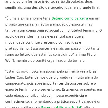
anunciou um
formato inédito
: serão disputadas
duas
semifinais
, uma
decisão de terceiro lugar
e a
grande final
.
“É uma alegria enorme ter a
Betano como parceira
em um
projeto que carrega não só a emoção do esporte, mas
também um
compromisso social
com o futebol feminino. O
apoio de grandes marcas é essencial para que a
modalidade continue
crescendo com solidez e
protagonismo
. Essa parceria é mais um passo importante
rumo ao
futuro
que estamos construindo”, afirma
Fábio
Wolff
, membro do comitê organizador do torneio.
“Estamos orgulhosos em apoiar pela primeira vez a Brasil
Ladies Cup. Entendemos que o projeto vai muito além do
campeonato, pois
abre importantes discussões sobre o
esporte feminino
e o seu entorno. Estaremos presentes em
cada etapa, contribuindo com nossa
experiência e
conhecimento
, e fomentando a
prática esportiva
, que é um
dos nossos pilares de
Responsabilidade Social
”, afirma