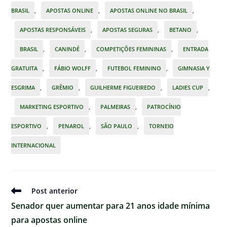
BRASIL
,
APOSTAS ONLINE
,
APOSTAS ONLINE NO BRASIL
,
APOSTAS RESPONSÁVEIS
,
APOSTAS SEGURAS
,
BETANO
,
BRASIL
,
CANINDÉ
,
COMPETIÇÕES FEMININAS
,
ENTRADA
GRATUITA
,
FÁBIO WOLFF
,
FUTEBOL FEMININO
,
GIMNASIA Y
ESGRIMA
,
GRÊMIO
,
GUILHERME FIGUEIREDO
,
LADIES CUP
,
MARKETING ESPORTIVO
,
PALMEIRAS
,
PATROCÍNIO
ESPORTIVO
,
PENAROL
,
SÃO PAULO
,
TORNEIO
INTERNACIONAL
Ler
Post anterior
mais
Senador quer aumentar para 21 anos idade mínima
artigos
para apostas online