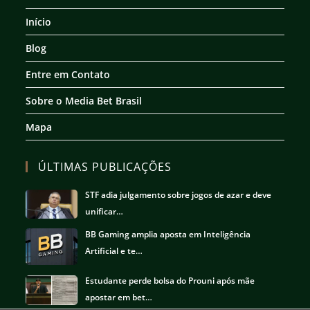
uma
uma
uma
uma
nova
nova
nova
nova
Início
aba
aba
aba
aba
Blog
Entre em Contato
Sobre o Media Bet Brasil
Mapa
ÚLTIMAS PUBLICAÇÕES
STF adia julgamento sobre jogos de azar e deve
unificar…
BB Gaming amplia aposta em Inteligência
Artificial e te…
Estudante perde bolsa do Prouni após mãe
apostar em bet…