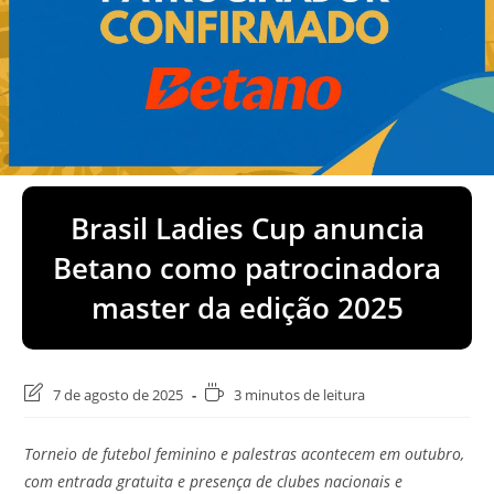
Brasil Ladies Cup anuncia
Betano como patrocinadora
master da edição 2025
Última
Tempo
7 de agosto de 2025
3 minutos de leitura
modificação
de
do
leitura:
Torneio de futebol feminino e palestras acontecem em outubro,
post:
com entrada gratuita e presença de clubes nacionais e