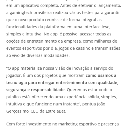
em um aplicativo completo. Antes de efetivar o lançamento,
a gamingtech brasileira realizou vários testes para garantir
que o novo produto reunisse de forma integral as
funcionalidades da plataforma em uma interface leve,
simples e intuitiva. No app, é possível acessar todas as
opções de entretenimento da empresa, como milhares de
eventos esportivos por dia, jogos de cassino e transmissões
ao vivo de diversas modalidades.
“O app materializa nossa visão de inovação a serviço do
jogador. É um dos projetos que mostram
como usamos a
tecnologia para entregar entretenimento com qualidade,
segurança e responsabilidade
. Queremos estar onde o
público está, oferecendo uma experiência sólida, simples,
intuitiva e que funcione num instante”, pontua João
Gerçossimo, CEO da EstrelaBet.
Com forte investimento no marketing esportivo e presença