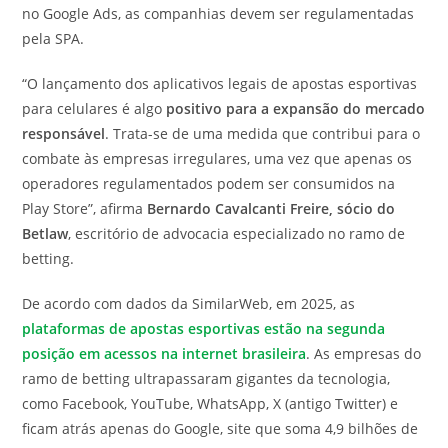
no Google Ads, as companhias devem ser regulamentadas
pela SPA.
“O lançamento dos aplicativos legais de apostas esportivas
para celulares é algo
positivo para a expansão do mercado
responsável
. Trata-se de uma medida que contribui para o
combate às empresas irregulares, uma vez que apenas os
operadores regulamentados podem ser consumidos na
Play Store”, afirma
Bernardo Cavalcanti Freire, sócio do
Betlaw
, escritório de advocacia especializado no ramo de
betting.
De acordo com dados da SimilarWeb, em 2025, as
plataformas de apostas esportivas estão na segunda
posição em acessos na internet brasileira
. As empresas do
ramo de betting ultrapassaram gigantes da tecnologia,
como Facebook, YouTube, WhatsApp, X (antigo Twitter) e
ficam atrás apenas do Google, site que soma 4,9 bilhões de