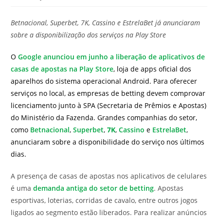
modificação
de
do
leitura:
Betnacional, Superbet, 7K, Cassino e EstrelaBet já anunciaram
post:
sobre a disponibilização dos serviços na Play Store
O
Google anunciou em junho a liberação de aplicativos de
casas de apostas na Play Store
, loja de apps oficial dos
aparelhos do sistema operacional Android. Para oferecer
serviços no local, as empresas de betting devem comprovar
licenciamento junto à SPA (Secretaria de Prêmios e Apostas)
do Ministério da Fazenda. Grandes companhias do setor,
como
Betnacional
,
Superbet
,
7K
,
Cassino
e
EstrelaBet
,
anunciaram sobre a disponibilidade do serviço nos últimos
dias.
A presença de casas de apostas nos aplicativos de celulares
é uma
demanda antiga do setor de betting
. Apostas
esportivas, loterias, corridas de cavalo, entre outros jogos
ligados ao segmento estão liberados. Para realizar anúncios