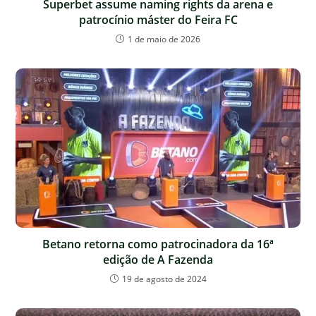
Superbet assume naming rights da arena e
patrocínio máster do Feira FC
1 de maio de 2026
Betano retorna como patrocinadora da 16ª
edição de A Fazenda
19 de agosto de 2024