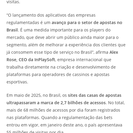
visitas.
“O lançamento dos aplicativos das empresas
regulamentadas é um
avanço para o setor de apostas no
Brasil
. É uma medida importante para os players do
mercado, que deve abrir um público ainda maior para o
segmento, além de melhorar a experiência dos clientes que
já consomem esse tipo de serviço no Brasil”, afirma
Alex
Rose, CEO da InPlaySoft
, empresa internacional que
trabalha diretamente na criação e desenvolvimento de
plataformas para operadores de cassinos e apostas
esportivas.
Em maio de 2025, no Brasil, os
sites das casas de apostas
ultrapassaram a marca de 2,7 bilhões de acessos
. No total,
mais de 68 milhões de acessos por dia foram registrados
nas plataformas. Quando a regulamentação das bets
entrou em vigor, em janeiro deste ano, o país apresentava
55 milhões de visitas por dia.