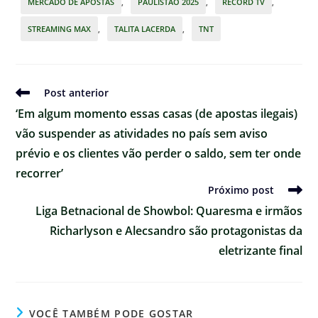
MERCADO DE APOSTAS
,
PAULISTÃO 2025
,
RECORD TV
,
STREAMING MAX
,
TALITA LACERDA
,
TNT
Ler
Post anterior
mais
‘Em algum momento essas casas (de apostas ilegais)
artigos
vão suspender as atividades no país sem aviso
prévio e os clientes vão perder o saldo, sem ter onde
recorrer’
Próximo post
Liga Betnacional de Showbol: Quaresma e irmãos
Richarlyson e Alecsandro são protagonistas da
eletrizante final
VOCÊ TAMBÉM PODE GOSTAR