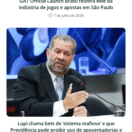
GAT Official Launch Brasil reunirá elite da
indústria de jogos e apostas em São Paulo
7 de julho de 2026
Lupi chama bets de ‘sistema mafioso’ e que
Previdência pode proibir uso de aposentadorias e