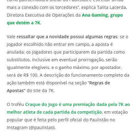
mais a conexão com os torcedores”, explica Talita Lacerda,
Diretora Executiva de Operações da
Ana Gaming, grupo
que detém a 7K
.
Vale
ressaltar que a novidade possui algumas regras
: se o
jogador escolhido não entrar em campo, a aposta é
anulada; os jogadores que participarem da partida como
substitutos, inclusive em eventual prorrogação, serão
igualmente elegíveis, e o ganho máximo, por apostador,
será de R$ 100. A descrição do funcionamento completo da
ação também está disponível na seção “
Regras de
Apostas”
do site da 7K.
O troféu
Craque do Jogo é uma premiação dada pela 7K ao
melhor atleta de cada partida da competição
, em votação
popular que é feita pelo perfil oficial do Paulistão no
Instagram (@paulistao).