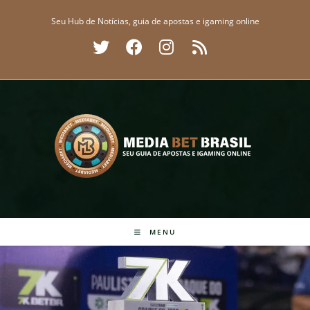
Ir
Seu Hub de Notícias, guia de apostas e igaming online
para
o
conteúdo
MENU