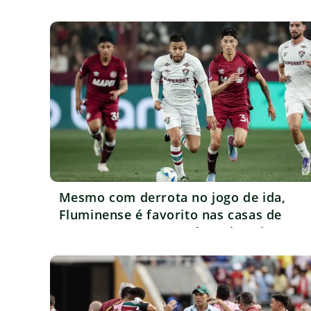
Mesmo com derrota no jogo de ida,
Fluminense é favorito nas casas de
apostas contra o Lanús, pela Sul-
Americana