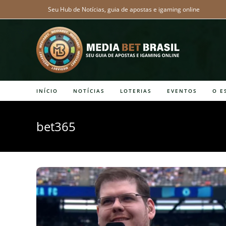
Ir
Seu Hub de Notícias, guia de apostas e igaming online
para
o
conteúdo
INÍCIO
NOTÍCIAS
LOTERIAS
EVENTOS
O E
bet365