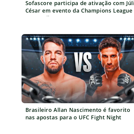
Sofascore participa de ativação com Júl
César em evento da Champions League
no Brasil
Brasileiro Allan Nascimento é favorito
nas apostas para o UFC Fight Night