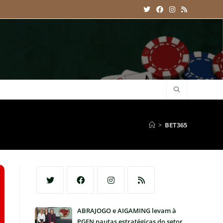
>
BET365
Abre
Abre
Abre
Abre
ABRAJOGO e AIGAMING levam à
em
em
em
em
PGFN pautas estratégicas do setor