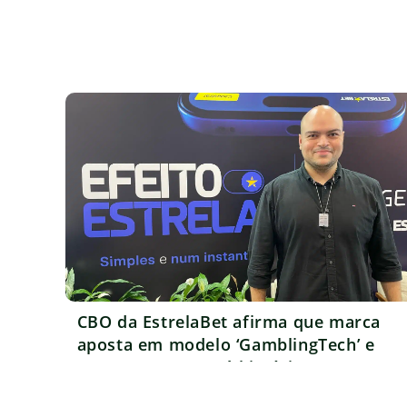
CBO da EstrelaBet afirma que marca
aposta em modelo ‘GamblingTech’ e
garante: ‘2025 será histórico!’