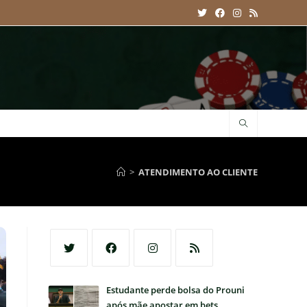
>
ATENDIMENTO AO CLIENTE
Abre
Abre
Abre
Abre
Estudante perde bolsa do Prouni
em
em
em
em
após mãe apostar em bets