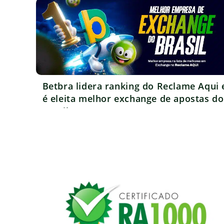
Betbra lidera ranking do Reclame Aqui 
é eleita melhor exchange de apostas do
Brasil