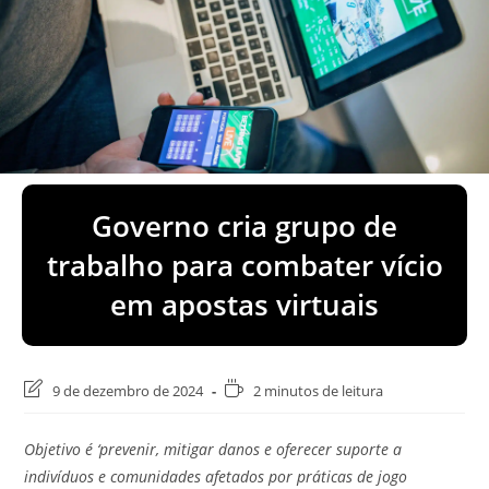
Governo cria grupo de
trabalho para combater vício
em apostas virtuais
Última
Tempo
9 de dezembro de 2024
2 minutos de leitura
modificação
de
do
leitura:
Objetivo é ‘prevenir, mitigar danos e oferecer suporte a
post:
indivíduos e comunidades afetados por práticas de jogo