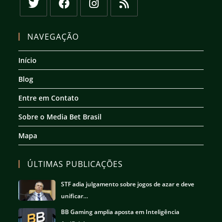
Abre
Abre
Abre
Abre
em
em
em
em
NAVEGAÇÃO
uma
uma
uma
uma
nova
nova
nova
nova
Início
aba
aba
aba
aba
Blog
Entre em Contato
Sobre o Media Bet Brasil
Mapa
ÚLTIMAS PUBLICAÇÕES
STF adia julgamento sobre jogos de azar e deve
unificar…
BB Gaming amplia aposta em Inteligência