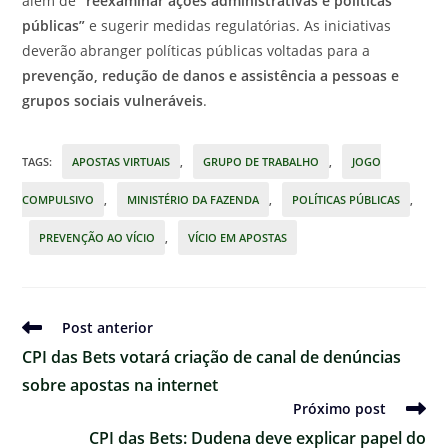
além de
“reexaminar ações administrativas e políticas
públicas”
e sugerir medidas regulatórias. As iniciativas
deverão abranger políticas públicas voltadas para a
prevenção, redução de danos e assistência a pessoas e
grupos sociais vulneráveis
.
TAGS
:
APOSTAS VIRTUAIS
,
GRUPO DE TRABALHO
,
JOGO
COMPULSIVO
,
MINISTÉRIO DA FAZENDA
,
POLÍTICAS PÚBLICAS
,
PREVENÇÃO AO VÍCIO
,
VÍCIO EM APOSTAS
Ler
Post anterior
mais
CPI das Bets votará criação de canal de denúncias
artigos
sobre apostas na internet
Próximo post
CPI das Bets: Dudena deve explicar papel do