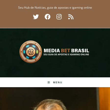
Ir
Seu Hub de Notícias, guia de apostas e igaming online
para
o
conteúdo
MENU