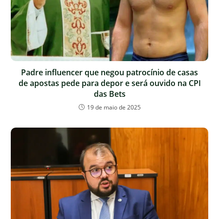
Padre influencer que negou patrocínio de casas
de apostas pede para depor e será ouvido na CPI
das Bets
19 de maio de 2025