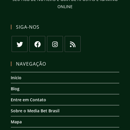
ONLINE
SIGA-NOS
Abre
Abre
Abre
Abre
em
em
em
em
NAVEGAÇÃO
uma
uma
uma
uma
nova
nova
nova
nova
Início
aba
aba
aba
aba
Blog
Entre em Contato
Sobre o Media Bet Brasil
Mapa