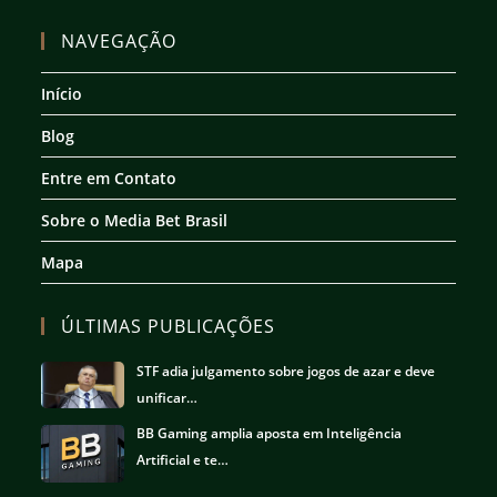
Abre
Abre
Abre
Abre
em
em
em
em
NAVEGAÇÃO
uma
uma
uma
uma
nova
nova
nova
nova
Início
aba
aba
aba
aba
Blog
Entre em Contato
Sobre o Media Bet Brasil
Mapa
ÚLTIMAS PUBLICAÇÕES
STF adia julgamento sobre jogos de azar e deve
unificar…
BB Gaming amplia aposta em Inteligência
Artificial e te…