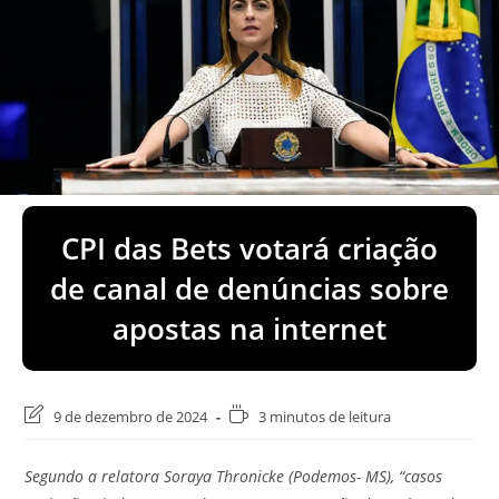
CPI das Bets votará criação
de canal de denúncias sobre
apostas na internet
Última
Tempo
9 de dezembro de 2024
3 minutos de leitura
modificação
de
do
leitura:
Segundo a relatora Soraya Thronicke (Podemos- MS), “casos
post: