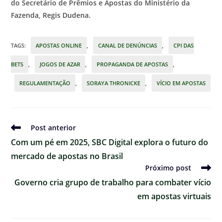
do Secretário de Prêmios e Apostas do Ministério da
Fazenda, Regis Dudena.
TAGS
:
APOSTAS ONLINE
,
CANAL DE DENÚNCIAS
,
CPI DAS
BETS
,
JOGOS DE AZAR
,
PROPAGANDA DE APOSTAS
,
REGULAMENTAÇÃO
,
SORAYA THRONICKE
,
VÍCIO EM APOSTAS
Ler
Post anterior
mais
Com um pé em 2025, SBC Digital explora o futuro do
artigos
mercado de apostas no Brasil
Próximo post
Governo cria grupo de trabalho para combater vício
em apostas virtuais