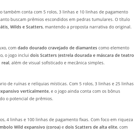
ogo também conta com 5 rolos, 3 linhas e 10 linhas de pagamento
quanto buscam prêmios escondidos em pedras tumulares. O título
átis, Wilds e Scatters
, mantendo a proposta narrativa do original.
luxo, com
dado dourado cravejado de diamantes
como elemento
o, o jogo inclui
dois Scatters (estrela dourada e máscara de teatro
 real
, além de visual sofisticado e mecânica simples.
io de ruínas e relíquias místicas. Com 5 rolos, 3 linhas e 25 linhas
 expansivo verticalmente
, e o jogo ainda conta com os bônus
do o potencial de prêmios.
los, 4 linhas e 100 linhas de pagamento fixas. Com foco em riqueza
ímbolo Wild expansivo (coroa)
e
dois Scatters de alta elite
, com