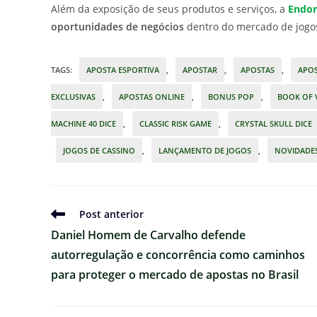
Além da exposição de seus produtos e serviços, a
Endor
oportunidades de negócios
dentro do mercado de jogos
TAGS
:
APOSTA ESPORTIVA
,
APOSTAR
,
APOSTAS
,
APOS
EXCLUSIVAS
,
APOSTAS ONLINE
,
BONUS POP
,
BOOK OF 
MACHINE 40 DICE
,
CLASSIC RISK GAME
,
CRYSTAL SKULL DICE
JOGOS DE CASSINO
,
LANÇAMENTO DE JOGOS
,
NOVIDADE
Ler
Post anterior
mais
Daniel Homem de Carvalho defende
artigos
autorregulação e concorrência como caminhos
para proteger o mercado de apostas no Brasil