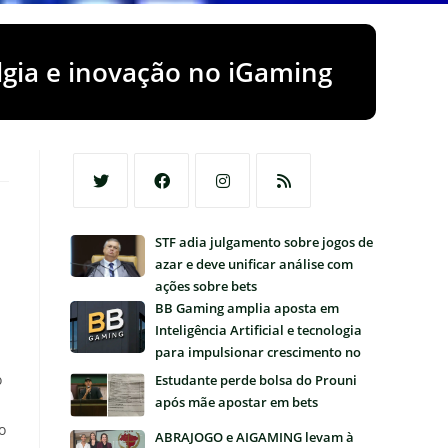
lgia e inovação no iGaming
Abre
Abre
Abre
Abre
STF adia julgamento sobre jogos de
em
em
em
em
azar e deve unificar análise com
uma
uma
uma
uma
ações sobre bets
nova
nova
nova
nova
BB Gaming amplia aposta em
aba
aba
aba
aba
Inteligência Artificial e tecnologia
para impulsionar crescimento no
Brasil
o
Estudante perde bolsa do Prouni
após mãe apostar em bets
o
ABRAJOGO e AIGAMING levam à