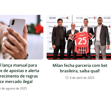
il lança manual para
Milan fecha parceria com bet
e de apostas e alerta
brasileira, saiba qual!
recimento de regras
4 de abril de 2025
ce mercado ilegal
5 de agosto de 2025