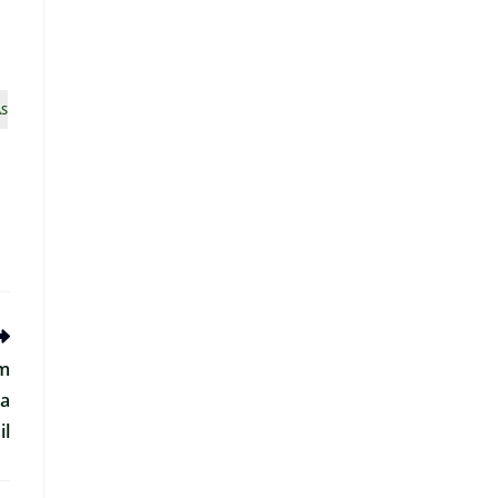
AS
em
va
il