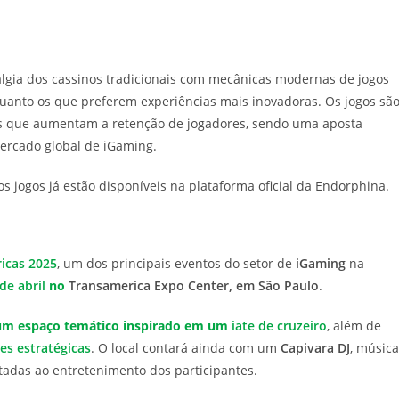
gia dos cassinos tradicionais com mecânicas modernas de jogos
 quanto os que preferem experiências mais inovadoras. Os jogos sã
es que aumentam a retenção de jogadores, sendo uma aposta
ercado global de iGaming.
 jogos já estão disponíveis na plataforma oficial da Endorphina.
icas 2025
, um dos principais eventos do setor de
iGaming
na
de abril
no
Transamerica Expo Center, em São Paulo
.
 um espaço temático inspirado em um
iate de cruzeiro
, além de
es estratégicas
. O local contará ainda com um
Capivara DJ
, música
tadas ao entretenimento dos participantes.