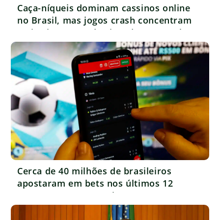
Caça-níqueis dominam cassinos online
no Brasil, mas jogos crash concentram
maior interesse dos jogadores, revela
Blask
Cerca de 40 milhões de brasileiros
apostaram em bets nos últimos 12
meses, aponta pesquisa