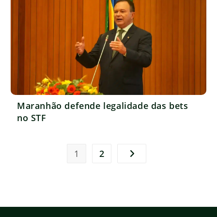
Maranhão defende legalidade das bets
no STF
1
2
Ir para a próxima página