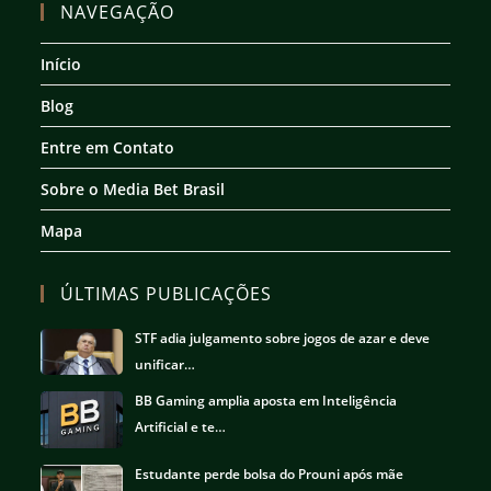
em
em
em
em
NAVEGAÇÃO
uma
uma
uma
uma
nova
nova
nova
nova
Início
aba
aba
aba
aba
Blog
Entre em Contato
Sobre o Media Bet Brasil
Mapa
ÚLTIMAS PUBLICAÇÕES
STF adia julgamento sobre jogos de azar e deve
unificar…
BB Gaming amplia aposta em Inteligência
Artificial e te…
Estudante perde bolsa do Prouni após mãe