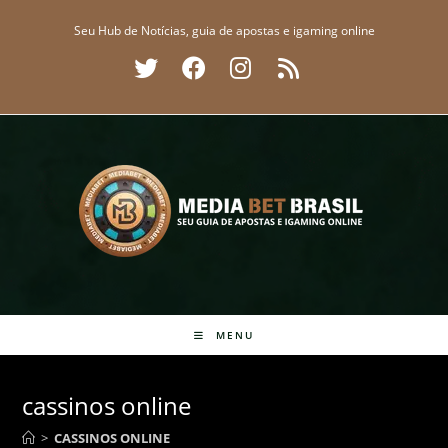
Ir
Seu Hub de Notícias, guia de apostas e igaming online
para
o
conteúdo
MENU
cassinos online
>
CASSINOS ONLINE