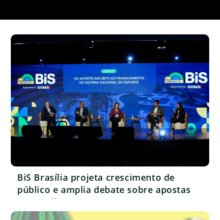
BiS Brasília projeta crescimento de
público e amplia debate sobre apostas
no Brasil