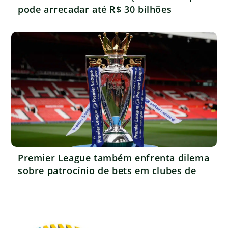
pode arrecadar até R$ 30 bilhões
Premier League também enfrenta dilema
sobre patrocínio de bets em clubes de
futebol