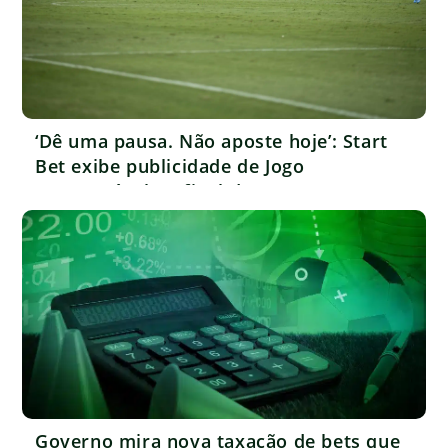
‘Dê uma pausa. Não aposte hoje’: Start
Bet exibe publicidade de Jogo
Responsável na final do Campeonato
Mineiro
Governo mira nova taxação de bets que