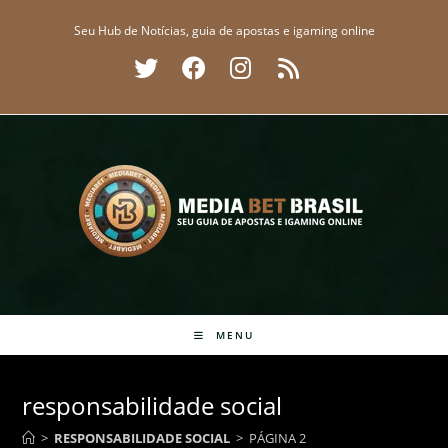
Ir
Seu Hub de Notícias, guia de apostas e igaming online
para
o
conteúdo
MENU
responsabilidade social
>
RESPONSABILIDADE SOCIAL
>
PÁGINA 2