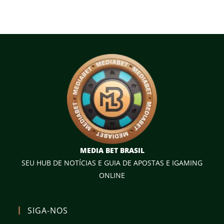
MEDIA BET BRASIL
SEU HUB DE NOTÍCIAS E GUIA DE APOSTAS E IGAMING
ONLINE
SIGA-NOS