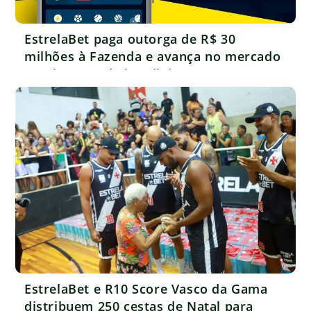
EstrelaBet paga outorga de R$ 30
milhões à Fazenda e avança no mercado
regulamentado brasileiro
EstrelaBet e R10 Score Vasco da Gama
distribuem 250 cestas de Natal para