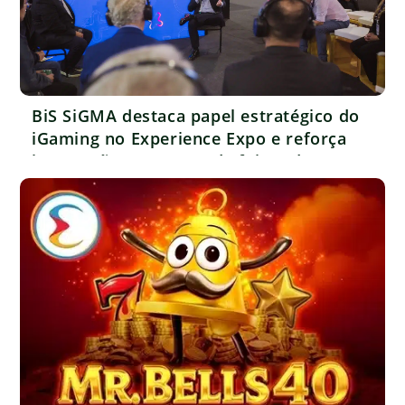
BiS SiGMA destaca papel estratégico do
iGaming no Experience Expo e reforça
integração com setor de feiras de
negócios