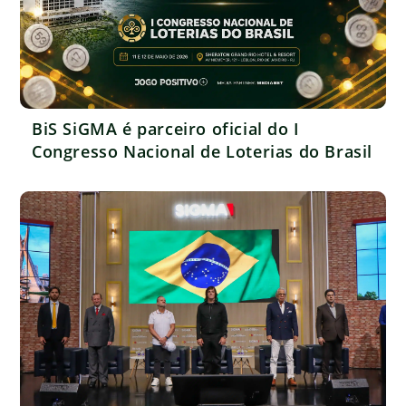
BiS SiGMA é parceiro oficial do I
Congresso Nacional de Loterias do Brasil