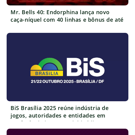
Mr. Bells 40: Endorphina lança novo
caça-níquel com 40 linhas e bônus de até
750x
BiS Brasília 2025 reúne indústria de
jogos, autoridades e entidades em
conferência intersetorial inédita