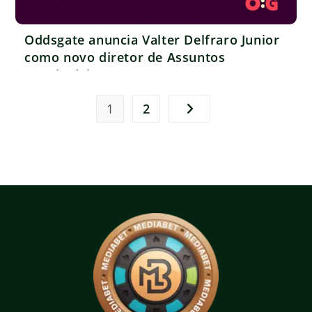
Oddsgate anuncia Valter Delfraro Junior
como novo diretor de Assuntos
Regulatórios
1
2
Ir para a próxima página