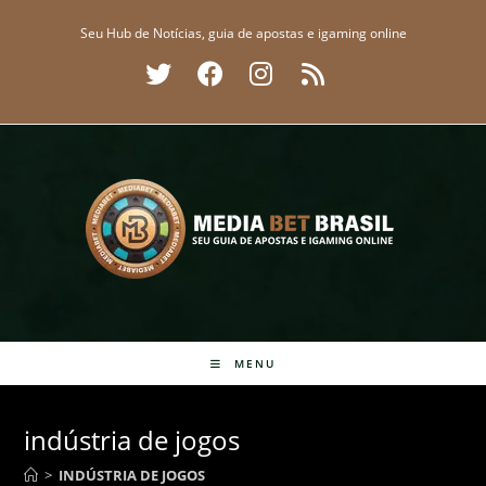
Ir
Seu Hub de Notícias, guia de apostas e igaming online
para
o
conteúdo
MENU
indústria de jogos
>
INDÚSTRIA DE JOGOS