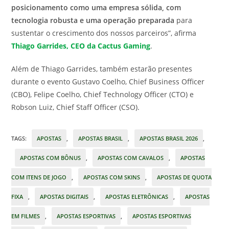
posicionamento como uma empresa sólida, com
tecnologia robusta e uma operação preparada
para
sustentar o crescimento dos nossos parceiros”, afirma
Thiago Garrides, CEO da Cactus Gaming
.
Além de Thiago Garrides, também estarão presentes
durante o evento Gustavo Coelho, Chief Business Officer
(CBO), Felipe Coelho, Chief Technology Officer (CTO) e
Robson Luiz, Chief Staff Officer (CSO).
TAGS
:
APOSTAS
,
APOSTAS BRASIL
,
APOSTAS BRASIL 2026
,
APOSTAS COM BÔNUS
,
APOSTAS COM CAVALOS
,
APOSTAS
COM ITENS DE JOGO
,
APOSTAS COM SKINS
,
APOSTAS DE QUOTA
FIXA
,
APOSTAS DIGITAIS
,
APOSTAS ELETRÔNICAS
,
APOSTAS
EM FILMES
,
APOSTAS ESPORTIVAS
,
APOSTAS ESPORTIVAS