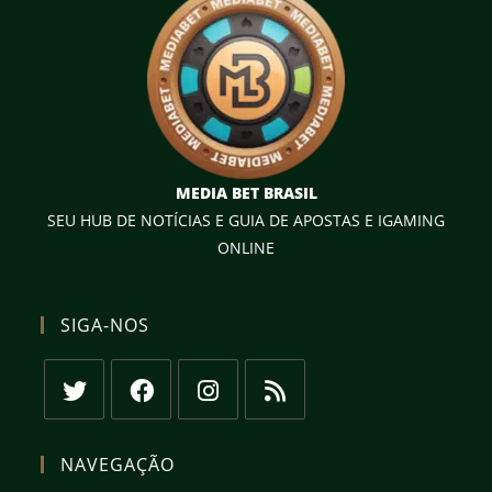
MEDIA BET BRASIL
SEU HUB DE NOTÍCIAS E GUIA DE APOSTAS E IGAMING
ONLINE
SIGA-NOS
Abre
Abre
Abre
Abre
em
em
em
em
NAVEGAÇÃO
uma
uma
uma
uma