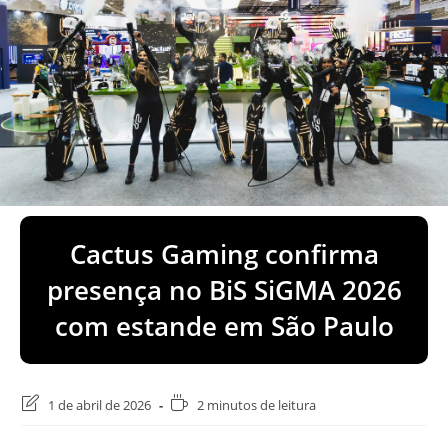
Cactus Gaming confirma
presença no BiS SiGMA 2026
com estande em São Paulo
Última
Tempo
1 de abril de 2026
2 minutos de leitura
modificação
de
do
leitura: