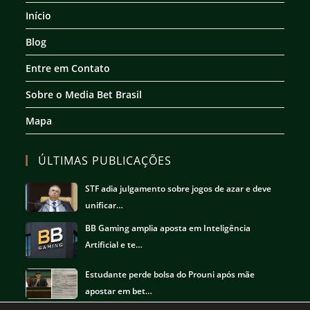
nova
nova
nova
nova
Início
aba
aba
aba
aba
Blog
Entre em Contato
Sobre o Media Bet Brasil
Mapa
ÚLTIMAS PUBLICAÇÕES
STF adia julgamento sobre jogos de azar e deve
unificar…
BB Gaming amplia aposta em Inteligência
Artificial e te…
Estudante perde bolsa do Prouni após mãe
apostar em bet…