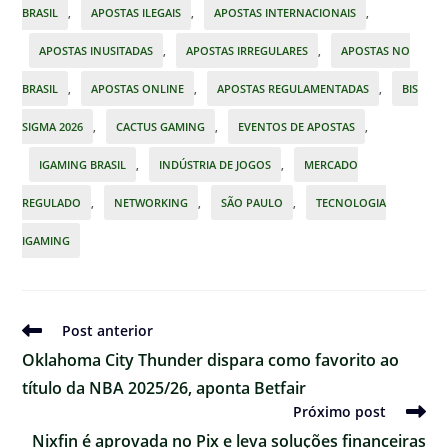
BRASIL
,
APOSTAS ILEGAIS
,
APOSTAS INTERNACIONAIS
,
APOSTAS INUSITADAS
,
APOSTAS IRREGULARES
,
APOSTAS NO
BRASIL
,
APOSTAS ONLINE
,
APOSTAS REGULAMENTADAS
,
BIS
SIGMA 2026
,
CACTUS GAMING
,
EVENTOS DE APOSTAS
,
IGAMING BRASIL
,
INDÚSTRIA DE JOGOS
,
MERCADO
REGULADO
,
NETWORKING
,
SÃO PAULO
,
TECNOLOGIA
IGAMING
Ler
Post anterior
mais
Oklahoma City Thunder dispara como favorito ao
artigos
título da NBA 2025/26, aponta Betfair
Próximo post
Nixfin é aprovada no Pix e leva soluções financeiras