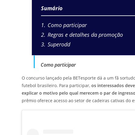
Sumário
1
Como participar
2
Regras e detalhes da promoção
3
Superodd
Como participar
O concurso lançado pela BETesporte dá a um fã sortud
futebol brasileiro. Para participar,
os interessados dev
explicar o motivo pelo qual merecem o par de ingresso
prêmio oferece acesso ao setor de cadeiras cativas do e