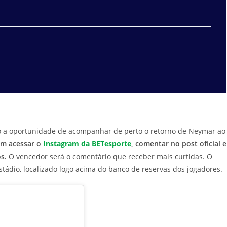
o a oportunidade de acompanhar de perto o retorno de Neymar ao
em acessar o
Instagram da BETesporte
, comentar no post oficial e
s.
O vencedor será o comentário que receber mais curtidas. O
stádio, localizado logo acima do banco de reservas dos jogadores.