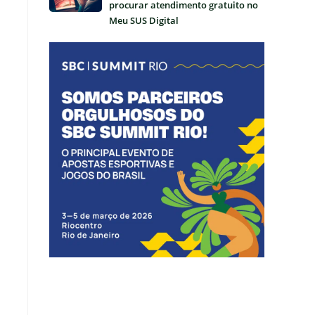
procurar atendimento gratuito no
Meu SUS Digital