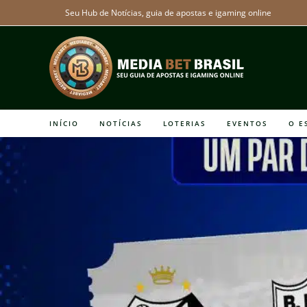
Ir
Seu Hub de Notícias, guia de apostas e igaming online
para
o
conteúdo
INÍCIO
NOTÍCIAS
LOTERIAS
EVENTOS
O E