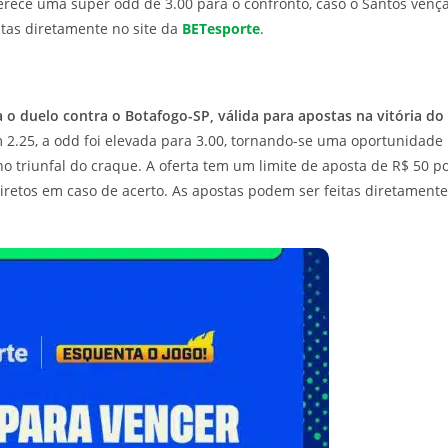
erece uma super odd de 3.00 para o confronto, caso o Santos venç
tas diretamente no site da
BETesporte
.
o duelo contra o Botafogo-SP, válida para apostas na vitória do
 2.25, a odd foi elevada para 3.00, tornando-se uma oportunidade
o triunfal do craque. A oferta tem um limite de aposta de R$ 50 p
diretos em caso de acerto. As apostas podem ser feitas diretamente