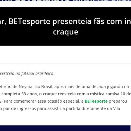
, BETesporte presenteia fãs com in
craque
eestreia no futebol brasileiro
retorno de Neymar ao Brasil, após mais de uma década jogando na
e completa 33 anos, o craque reestreia com a mística camisa 10 d
5.
Para comemorar essa ocasião especial, a
BETesporte
preparou
par de ingressos para assistir à partida diretamente da Vila