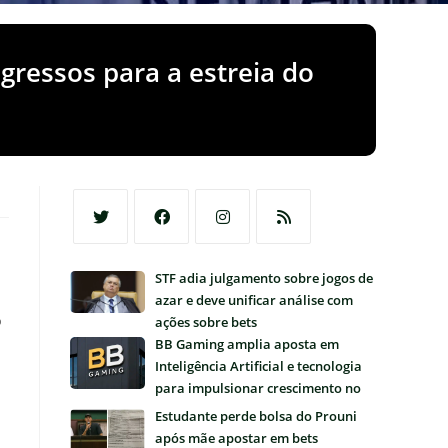
gressos para a estreia do
Abre
Abre
Abre
Abre
STF adia julgamento sobre jogos de
em
em
em
em
azar e deve unificar análise com
uma
uma
uma
uma
o
ações sobre bets
nova
nova
nova
nova
BB Gaming amplia aposta em
aba
aba
aba
aba
Inteligência Artificial e tecnologia
para impulsionar crescimento no
Brasil
Estudante perde bolsa do Prouni
após mãe apostar em bets