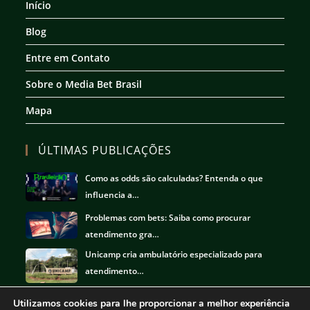
nova
nova
nova
nova
Início
aba
aba
aba
aba
Blog
Entre em Contato
Sobre o Media Bet Brasil
Mapa
ÚLTIMAS PUBLICAÇÕES
Como as odds são calculadas? Entenda o que
influencia a…
Problemas com bets: Saiba como procurar
atendimento gra…
Unicamp cria ambulatório especializado para
atendimento…
Utilizamos cookies para lhe proporcionar a melhor experiência