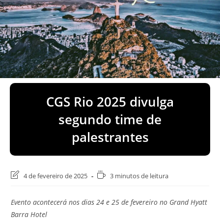
CGS Rio 2025 divulga
segundo time de
palestrantes
Última
Tempo
4 de fevereiro de 2025
3 minutos de leitura
modificação
de
do
leitura:
Evento acontecerá nos dias 24 e 25 de fevereiro no Grand Hyatt
post:
Barra Hotel