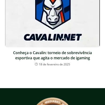
Conheça o Cavalin: torneio de sobrevivência
esportiva que agita o mercado de igaming
18 de fevereiro de 2025