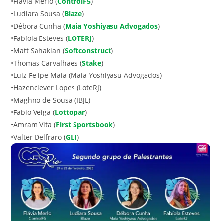
•Flávia Merlo (
ControlF5
)
•Ludiara Sousa (
Blaze
)
•Débora Cunha (
Maia Yoshiyasu Advogados
)
•Fabíola Esteves (
LOTERJ
)
•Matt Sahakian (
Softconstruct
)
•Thomas Carvalhaes (
Stake
)
•Luiz Felipe Maia (Maia Yoshiyasu Advogados)
•Hazenclever Lopes (LoteRJ)
•Maghno de Sousa (IBJL)
•Fabio Veiga (
Lottopar
)
•Amram Vita (
First Sportsbook
)
•Valter Delfraro (
GLI
)