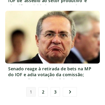
IOF de ‘assédio ao setor produtivo’ e
classifica atividade como ‘mazela’
Senado reage à retirada de bets na MP
do IOF e adia votação da comissão;
Renan Calheiros critica falta de
‘interlocução’
1
2
3
Ir para a próxima pági