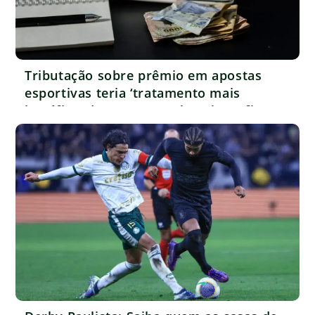
Tributação sobre prêmio em apostas
esportivas teria ‘tratamento mais
benéfico’ do que outras loterias, afirma
ex-auditor-fiscal