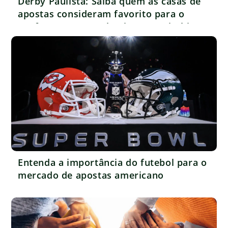
Derby Paulista: Saiba quem as casas de
apostas consideram favorito para o
confronto entre Palmeiras x Corinthians
Entenda a importância do futebol para o
mercado de apostas americano