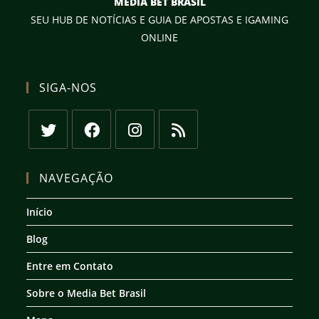
MEDIA BET BRASIL
SEU HUB DE NOTÍCIAS E GUIA DE APOSTAS E IGAMING
ONLINE
SIGA-NOS
Abre
Abre
Abre
Abre
em
em
em
em
NAVEGAÇÃO
uma
uma
uma
uma
nova
nova
nova
nova
Início
aba
aba
aba
aba
Blog
Entre em Contato
Sobre o Media Bet Brasil