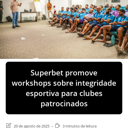
Superbet promove
workshops sobre integridade
esportiva para clubes
patrocinados
Última
Tempo
20 de agosto de 2025
3 minutos de leitura