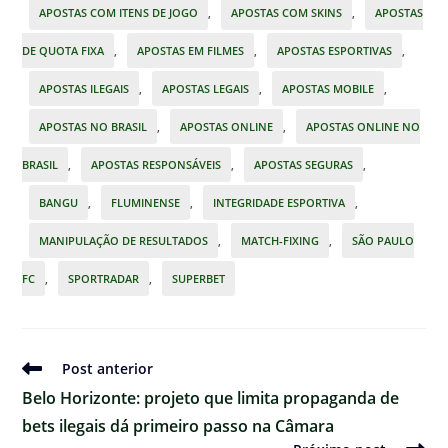
APOSTAS COM ITENS DE JOGO
,
APOSTAS COM SKINS
,
APOSTAS
DE QUOTA FIXA
,
APOSTAS EM FILMES
,
APOSTAS ESPORTIVAS
,
APOSTAS ILEGAIS
,
APOSTAS LEGAIS
,
APOSTAS MOBILE
,
APOSTAS NO BRASIL
,
APOSTAS ONLINE
,
APOSTAS ONLINE NO
BRASIL
,
APOSTAS RESPONSÁVEIS
,
APOSTAS SEGURAS
,
BANGU
,
FLUMINENSE
,
INTEGRIDADE ESPORTIVA
,
MANIPULAÇÃO DE RESULTADOS
,
MATCH-FIXING
,
SÃO PAULO
FC
,
SPORTRADAR
,
SUPERBET
Ler
Post anterior
mais
Belo Horizonte: projeto que limita propaganda de
artigos
bets ilegais dá primeiro passo na Câmara