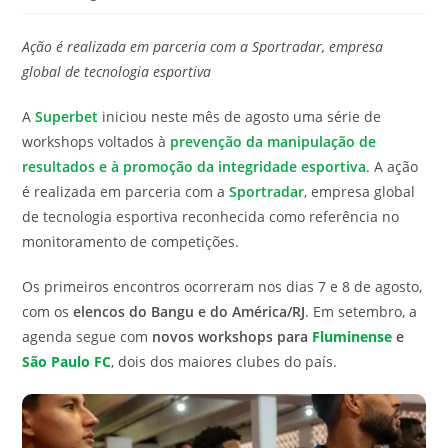
modificação
de
do
leitura:
Ação é realizada em parceria com a Sportradar, empresa
post:
global de tecnologia esportiva
A
Superbet
iniciou neste mês de agosto uma série de
workshops voltados à
prevenção da manipulação de
resultados e à promoção da integridade esportiva
. A ação
é realizada em parceria com a
Sportradar
, empresa global
de tecnologia esportiva reconhecida como referência no
monitoramento de competições.
Os primeiros encontros ocorreram nos dias 7 e 8 de agosto,
com os
elencos do Bangu e do América/RJ
. Em setembro, a
agenda segue com
novos workshops para
Fluminense
e
São Paulo FC
, dois dos maiores clubes do país.