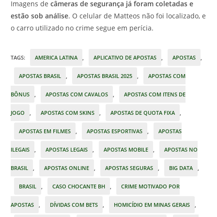
Imagens de
câmeras de segurança já foram coletadas e
estão sob análise
. O celular de Matteos não foi localizado, e
o carro utilizado no crime segue em perícia.
TAGS
:
AMERICA LATINA
,
APLICATIVO DE APOSTAS
,
APOSTAS
,
APOSTAS BRASIL
,
APOSTAS BRASIL 2025
,
APOSTAS COM
BÔNUS
,
APOSTAS COM CAVALOS
,
APOSTAS COM ITENS DE
JOGO
,
APOSTAS COM SKINS
,
APOSTAS DE QUOTA FIXA
,
APOSTAS EM FILMES
,
APOSTAS ESPORTIVAS
,
APOSTAS
ILEGAIS
,
APOSTAS LEGAIS
,
APOSTAS MOBILE
,
APOSTAS NO
BRASIL
,
APOSTAS ONLINE
,
APOSTAS SEGURAS
,
BIG DATA
,
BRASIL
,
CASO CHOCANTE BH
,
CRIME MOTIVADO POR
APOSTAS
,
DÍVIDAS COM BETS
,
HOMICÍDIO EM MINAS GERAIS
,