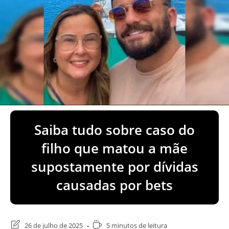
Saiba tudo sobre caso do
filho que matou a mãe
supostamente por dívidas
causadas por bets
Última
Tempo
26 de julho de 2025
5 minutos de leitura