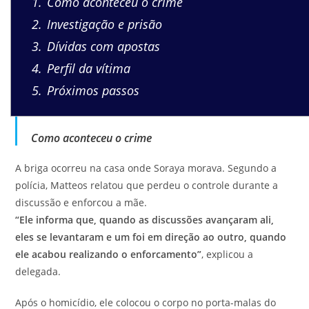
1
Como aconteceu o crime
2
Investigação e prisão
3
Dívidas com apostas
4
Perfil da vítima
5
Próximos passos
Como aconteceu o crime
A briga ocorreu na casa onde Soraya morava. Segundo a
polícia, Matteos relatou que perdeu o controle durante a
discussão e enforcou a mãe.
“Ele informa que, quando as discussões avançaram ali,
eles se levantaram e um foi em direção ao outro, quando
ele acabou realizando o enforcamento”
, explicou a
delegada.
Após o homicídio, ele colocou o corpo no porta-malas do