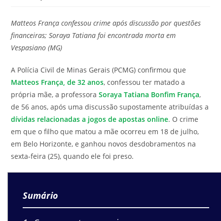
modificação
de
do
leitura:
Matteos França confessou crime após discussão por questões
post:
financeiras; Soraya Tatiana foi encontrada morta em
Vespasiano (MG)
A Polícia Civil de Minas Gerais (PCMG) confirmou que
Matteos França, de 32 anos
, confessou ter matado a
própria mãe, a professora
Soraya Tatiana Bonfim França
,
de 56 anos, após uma discussão supostamente atribuídas a
dívidas relacionadas a jogos de apostas online
. O crime
em que o filho que matou a mãe ocorreu em 18 de julho,
em Belo Horizonte, e ganhou novos desdobramentos na
sexta-feira (25), quando ele foi preso.
Sumário