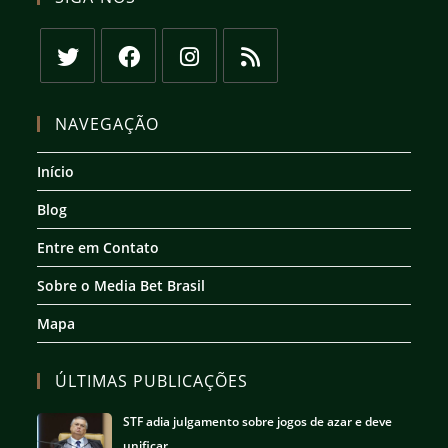
Abre
Abre
Abre
Abre
em
em
em
em
NAVEGAÇÃO
uma
uma
uma
uma
nova
nova
nova
nova
Início
aba
aba
aba
aba
Blog
Entre em Contato
Sobre o Media Bet Brasil
Mapa
ÚLTIMAS PUBLICAÇÕES
STF adia julgamento sobre jogos de azar e deve
unificar…