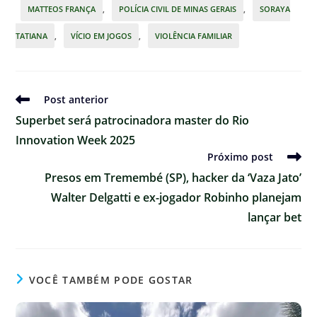
MATTEOS FRANÇA
,
POLÍCIA CIVIL DE MINAS GERAIS
,
SORAYA
TATIANA
,
VÍCIO EM JOGOS
,
VIOLÊNCIA FAMILIAR
Ler
Post anterior
mais
Superbet será patrocinadora master do Rio
artigos
Innovation Week 2025
Próximo post
Presos em Tremembé (SP), hacker da ‘Vaza Jato’
Walter Delgatti e ex-jogador Robinho planejam
lançar bet
VOCÊ TAMBÉM PODE GOSTAR