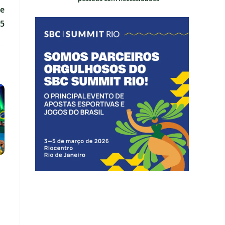
de
relacionadas a jogos e apostas
25