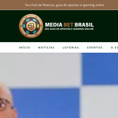
Ir
Seu Hub de Notícias, guia de apostas e igaming online
para
o
conteúdo
INÍCIO
NOTÍCIAS
LOTERIAS
EVENTOS
O E