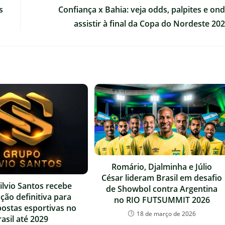
s
Confiança x Bahia: veja odds, palpites e on
assistir à final da Copa do Nordeste 20
Romário, Djalminha e Júlio
César lideram Brasil em desafio
ilvio Santos recebe
de Showbol contra Argentina
ção definitiva para
no RIO FUTSUMMIT 2026
postas esportivas no
18 de março de 2026
asil até 2029