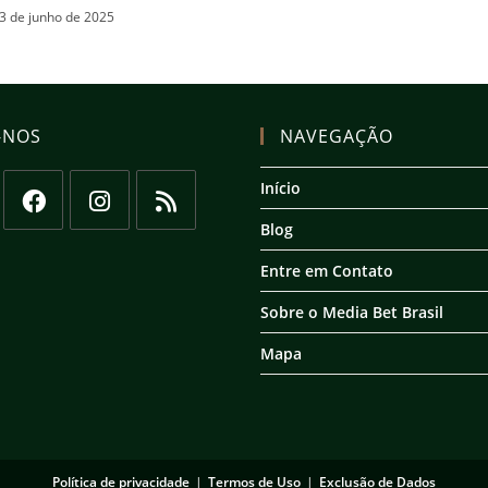
3 de junho de 2025
-NOS
NAVEGAÇÃO
Início
Blog
Abre
Abre
Abre
em
em
em
Entre em Contato
uma
uma
uma
Sobre o Media Bet Brasil
nova
nova
nova
aba
aba
aba
Mapa
Política de privacidade
Termos de Uso
Exclusão de Dados