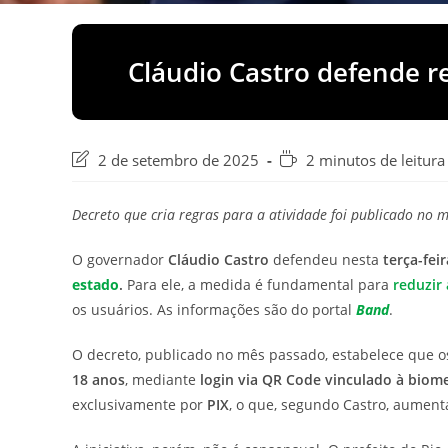
Cláudio Castro defende 
Última
Tempo
2 de setembro de 2025
2 minutos de leitura
modificação
de
do
leitura:
Decreto que cria regras para a atividade foi publicado no 
post:
O governador
Cláudio Castro
defendeu nesta
terça-feir
estado
.
Para ele, a medida é fundamental para
reduzir
os usuários. As informações são do portal
Band
.
O decreto, publicado no mês passado, estabelece que o
18 anos
, mediante
login via QR Code vinculado à biomet
exclusivamente por
PIX
, o que, segundo Castro, aument