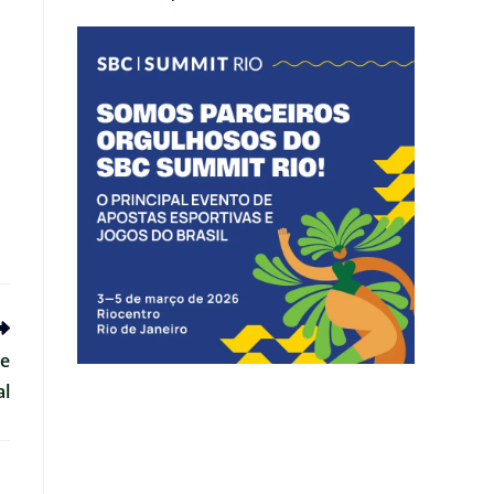
de
al