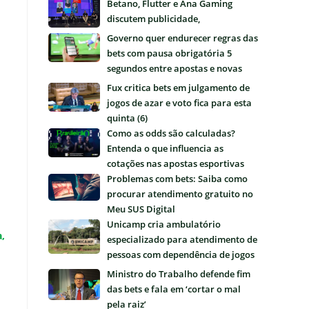
Betano, Flutter e Ana Gaming
discutem publicidade,
regulamentação e futuro das bets
Governo quer endurecer regras das
no Brasil
bets com pausa obrigatória 5
segundos entre apostas e novas
restrições
Fux critica bets em julgamento de
jogos de azar e voto fica para esta
quinta (6)
Como as odds são calculadas?
Entenda o que influencia as
cotações nas apostas esportivas
Problemas com bets: Saiba como
procurar atendimento gratuito no
Meu SUS Digital
Unicamp cria ambulatório
a,
especializado para atendimento de
pessoas com dependência de jogos
e apostas
Ministro do Trabalho defende fim
,
das bets e fala em ‘cortar o mal
pela raiz’