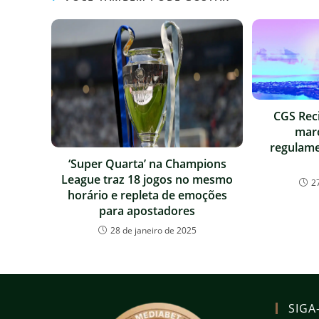
CGS Rec
marc
regulame
‘Super Quarta’ na Champions
League traz 18 jogos no mesmo
2
horário e repleta de emoções
para apostadores
28 de janeiro de 2025
SIGA