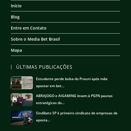
nova
nova
nova
nova
Início
aba
aba
aba
aba
Blog
Entre em Contato
Sobre o Media Bet Brasil
Mapa
ÚLTIMAS PUBLICAÇÕES
Estudante perde bolsa do Prouni após mãe
apostar em bet…
ABRAJOGO e AIGAMING levam à PGFN pautas
estratégicas do…
Sindibets SP é primeiro sindicato de empresas de
aposta…