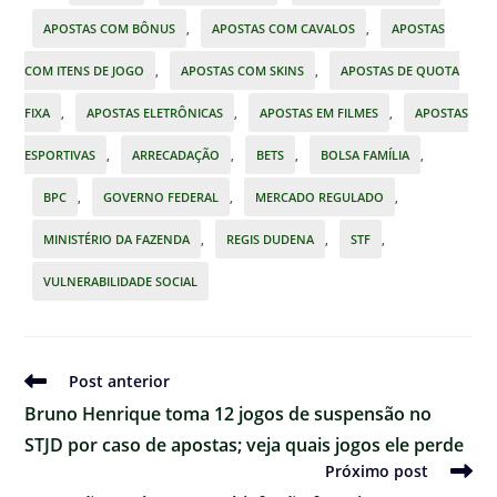
APOSTAS COM BÔNUS
,
APOSTAS COM CAVALOS
,
APOSTAS
COM ITENS DE JOGO
,
APOSTAS COM SKINS
,
APOSTAS DE QUOTA
FIXA
,
APOSTAS ELETRÔNICAS
,
APOSTAS EM FILMES
,
APOSTAS
ESPORTIVAS
,
ARRECADAÇÃO
,
BETS
,
BOLSA FAMÍLIA
,
BPC
,
GOVERNO FEDERAL
,
MERCADO REGULADO
,
MINISTÉRIO DA FAZENDA
,
REGIS DUDENA
,
STF
,
VULNERABILIDADE SOCIAL
Ler
Post anterior
mais
Bruno Henrique toma 12 jogos de suspensão no
artigos
STJD por caso de apostas; veja quais jogos ele perde
Próximo post