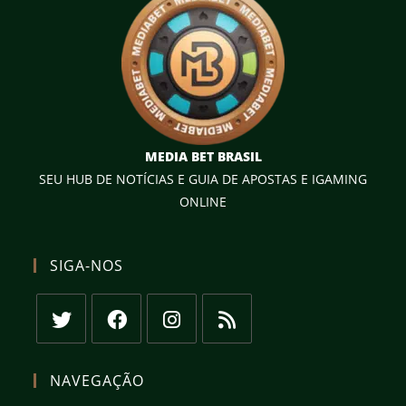
MEDIA BET BRASIL
SEU HUB DE NOTÍCIAS E GUIA DE APOSTAS E IGAMING
ONLINE
SIGA-NOS
Abre
Abre
Abre
Abre
em
em
em
em
NAVEGAÇÃO
uma
uma
uma
uma