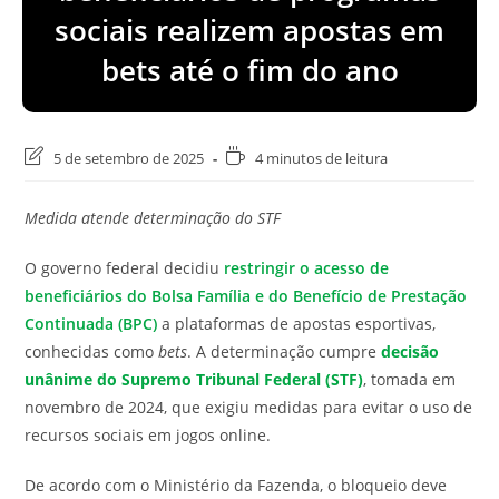
sociais realizem apostas em
bets até o fim do ano
Última
Tempo
5 de setembro de 2025
4 minutos de leitura
modificação
de
do
leitura:
Medida atende determinação do STF
post:
O governo federal decidiu
restringir o acesso de
beneficiários do Bolsa Família e do
Benefício de Prestação
Continuada (BPC)
a plataformas de apostas esportivas,
conhecidas como
bets
. A determinação cumpre
decisão
unânime do Supremo Tribunal Federal (STF)
, tomada em
novembro de 2024, que exigiu medidas para evitar o uso de
recursos sociais em jogos online.
De acordo com o Ministério da Fazenda, o bloqueio deve