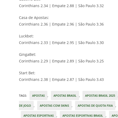
Corinthians 2.34 | Empate 2.88 | São Paulo 3.32
Casa de Apostas:
Corinthians 2.36 | Empate 2.96 | São Paulo 3.36
Luckbet:
Corinthians 2.33 | Empate 2.95 | São Paulo 3.30
GingaBet:
Corinthians 2.29 | Empate 2.89 | São Paulo 3.25
Start Bet:
Corinthians 2.38 | Empate 2.87 | São Paulo 3.43
TAGS
:
APOSTAS
,
APOSTAS BRASIL
,
APOSTAS BRASIL 2025
DE JOGO
,
APOSTAS COM SKINS
,
APOSTAS DE QUOTA FIXA
,
APOSTAS ESPORTIVAS
,
APOSTAS ESPORTIVAS BRASIL
,
APOS