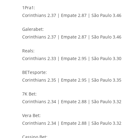
1Pra1:
Corinthians 2.37 | Empate 2.87 | São Paulo 3.46
Galerabet:
Corinthians 2.37 | Empate 2.87 | São Paulo 3.46
Reals:
Corinthians 2.33 | Empate 2.95 | São Paulo 3.30
BETesporte:
Corinthians 2.35 | Empate 2.95 | São Paulo 3.35
7K Bet:
Corinthians 2.34 | Empate 2.88 | São Paulo 3.32
Vera Bet:
Corinthians 2.34 | Empate 2.88 | São Paulo 3.32
Cassino Bet: