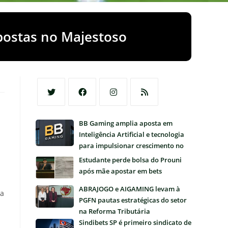
postas no Majestoso
Abre
Abre
Abre
Abre
BB Gaming amplia aposta em
em
em
em
em
Inteligência Artificial e tecnologia
uma
uma
uma
uma
para impulsionar crescimento no
nova
nova
nova
nova
Brasil
Estudante perde bolsa do Prouni
aba
aba
aba
aba
após mãe apostar em bets
ABRAJOGO e AIGAMING levam à
a
PGFN pautas estratégicas do setor
na Reforma Tributária
Sindibets SP é primeiro sindicato de