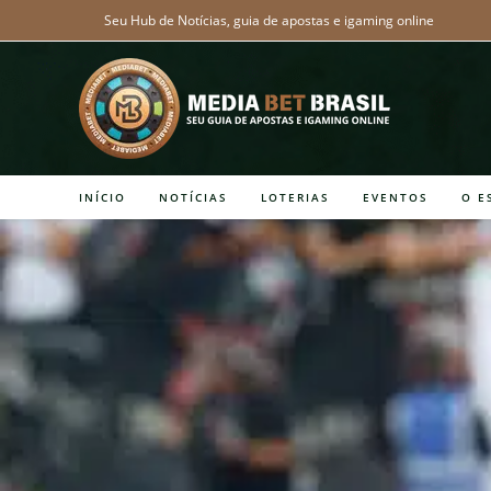
Ir
Seu Hub de Notícias, guia de apostas e igaming online
para
o
conteúdo
INÍCIO
NOTÍCIAS
LOTERIAS
EVENTOS
O E