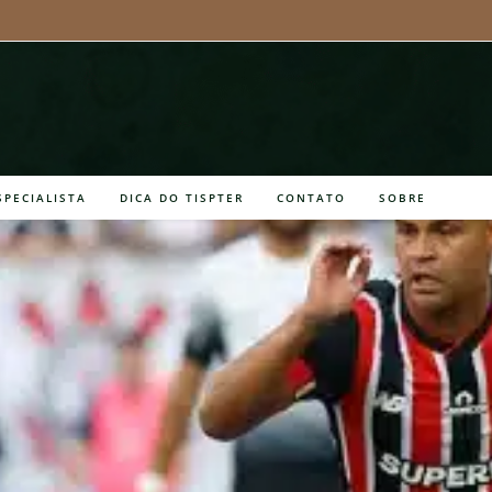
SPECIALISTA
DICA DO TISPTER
CONTATO
SOBRE