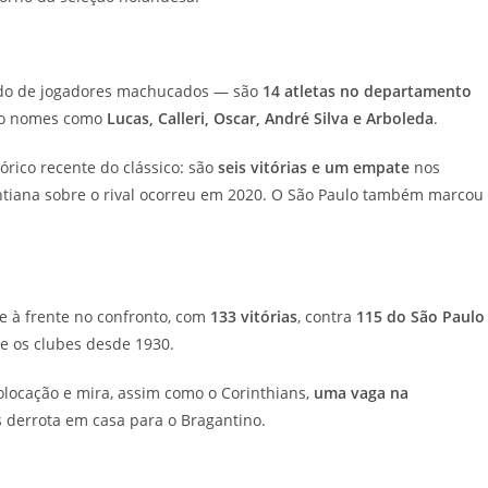
ado de jogadores machucados — são
14 atletas no departamento
tão nomes como
Lucas, Calleri, Oscar, André Silva e Arboleda
.
rico recente do clássico: são
seis vitórias e um empate
nos
corintiana sobre o rival ocorreu em 2020. O São Paulo também marcou
e à frente no confronto, com
133 vitórias
, contra
115 do São Paulo
e os clubes desde 1930.
locação e mira, assim como o Corinthians,
uma vaga na
s derrota em casa para o Bragantino.