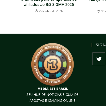
afiliados ao BiS SiGMA 2026
2 de abril de 2026
30 
SIGA
Abre
em
uma
nova
MEDIA BET BRASIL
aba
SEU HUB DE NOTÍCIAS E GUIA DE
APOSTAS E IGAMING ONLINE