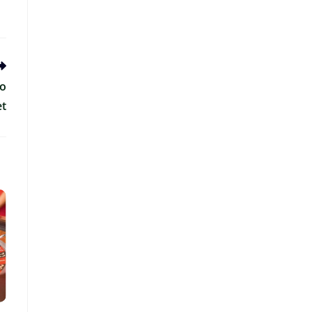
vo
et