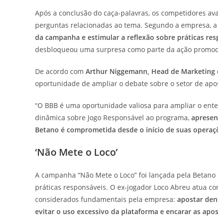
Após a conclusão do caça-palavras, os competidores a
perguntas relacionadas ao tema. Segundo a empresa, 
da campanha e estimular a reflexão sobre práticas re
desbloqueou uma surpresa como parte da ação promoc
De acordo com
Arthur Niggemann, Head de Marketing 
oportunidade de ampliar o debate sobre o setor de apos
“O
BBB é uma oportunidade valiosa para ampliar o ent
dinâmica sobre Jogo Responsável ao programa,
apresen
Betano
é comprometida desde o início de suas operaç
‘Não Mete o Loco’
A campanha “Não Mete o Loco” foi lançada pela Betan
práticas responsáveis. O ex-jogador Loco Abreu atua com
considerados fundamentais pela empresa:
apostar dent
evitar o uso excessivo da plataforma e encarar as ap