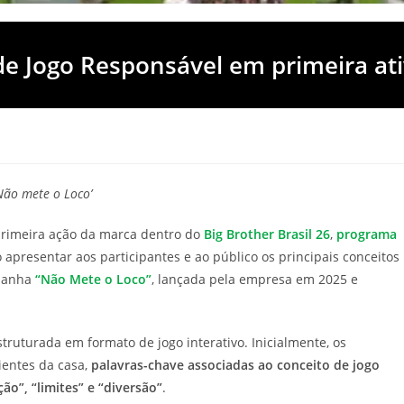
de Jogo Responsável em primeira at
Não mete o Loco’
a primeira ação da marca dentro do
Big Brother Brasil 26
,
programa
 apresentar aos participantes e ao público os principais conceitos
mpanha
“Não Mete o Loco”
, lançada pela empresa em 2025 e
struturada em formato de jogo interativo. Inicialmente, os
ientes da casa,
palavras-chave associadas ao conceito de jogo
ão”, “limites” e “diversão”
.