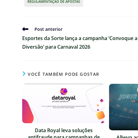
REGULAMENTAÇÃO DE APOSTAS
Ler
Post anterior
mais
Esportes da Sorte lança a campanha ‘Convoque a
artigos
Diversão’ para Carnaval 2026
VOCÊ TAMBÉM PODE GOSTAR
Data Royal leva soluções
antifraude para campanhas de
Allwyn a