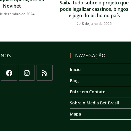
Saiba tudo sobre o projeto que
Novibet
pode legalizar cassinos, bingos
de dezembro de 2024
e jogo do bicho no país
8 de julho de 2025
-NOS
NAVEGAÇÃO
Início
Blog
Abre
Abre
Abre
em
em
em
Entre em Contato
uma
uma
uma
Sobre o Media Bet Brasil
nova
nova
nova
aba
aba
aba
Mapa