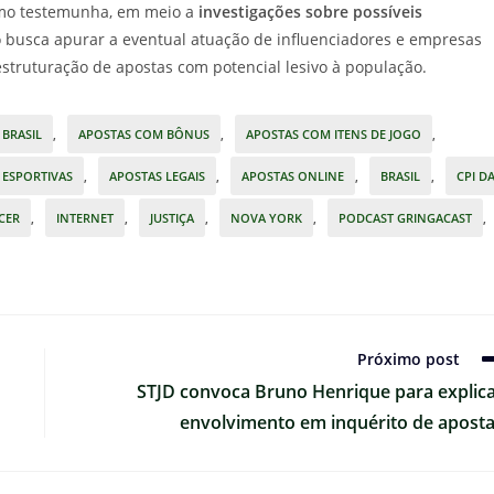
como testemunha, em meio a
investigações sobre possíveis
o busca apurar a eventual atuação de influenciadores e empresas
ruturação de apostas com potencial lesivo à população.
 BRASIL
,
APOSTAS COM BÔNUS
,
APOSTAS COM ITENS DE JOGO
,
 ESPORTIVAS
,
APOSTAS LEGAIS
,
APOSTAS ONLINE
,
BRASIL
,
CPI D
CER
,
INTERNET
,
JUSTIÇA
,
NOVA YORK
,
PODCAST GRINGACAST
,
Próximo post
STJD convoca Bruno Henrique para explic
envolvimento em inquérito de apost