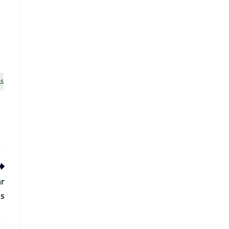
AS
ar
as