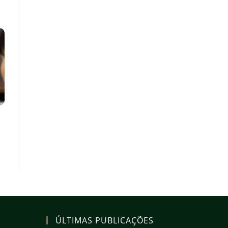
ÚLTIMAS PUBLICAÇÕES