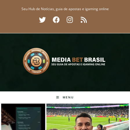
Ir
Seu Hub de Notícias, guia de apostas e igaming online
para
o
conteúdo
MENU