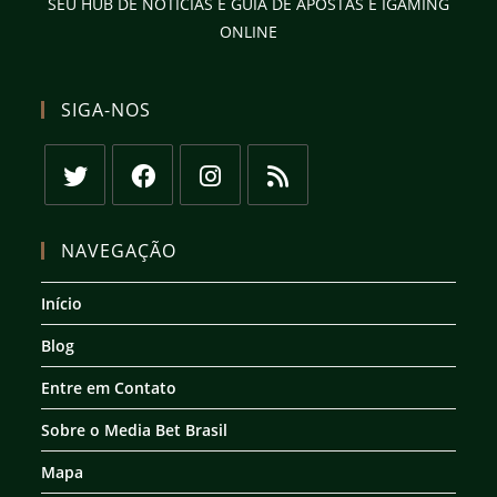
SEU HUB DE NOTÍCIAS E GUIA DE APOSTAS E IGAMING
ONLINE
SIGA-NOS
Abre
Abre
Abre
Abre
em
em
em
em
NAVEGAÇÃO
uma
uma
uma
uma
nova
nova
nova
nova
Início
aba
aba
aba
aba
Blog
Entre em Contato
Sobre o Media Bet Brasil
Mapa