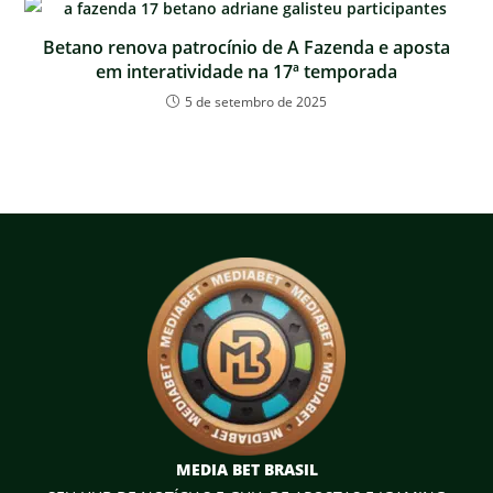
Betano renova patrocínio de A Fazenda e aposta
em interatividade na 17ª temporada
5 de setembro de 2025
MEDIA BET BRASIL