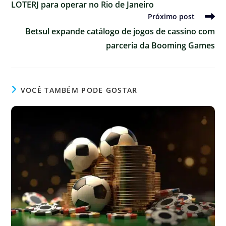
LOTERJ para operar no Rio de Janeiro
Próximo post
Betsul expande catálogo de jogos de cassino com
parceria da Booming Games
VOCÊ TAMBÉM PODE GOSTAR