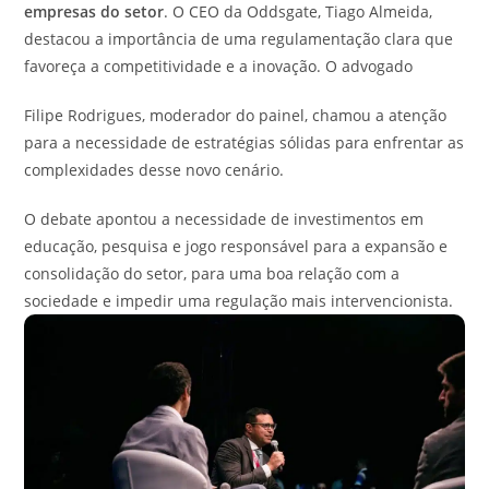
empresas do setor
. O CEO da Oddsgate, Tiago Almeida,
destacou a importância de uma regulamentação clara que
favoreça a competitividade e a inovação. O advogado
Filipe Rodrigues, moderador do painel, chamou a atenção
para a necessidade de estratégias sólidas para enfrentar as
complexidades desse novo cenário.
O debate apontou a necessidade de investimentos em
educação, pesquisa e jogo responsável para a expansão e
consolidação do setor, para uma boa relação com a
sociedade e impedir uma regulação mais intervencionista.