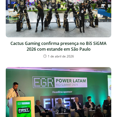
Cactus Gaming confirma presença no BiS SiGMA
2026 com estande em São Paulo
1 de abril de 2026