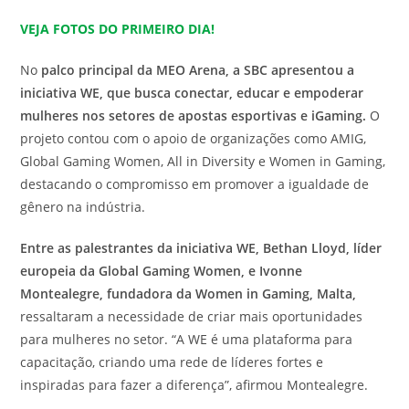
VEJA FOTOS DO PRIMEIRO DIA!
No
palco principal da MEO Arena, a SBC apresentou a
iniciativa WE, que busca conectar, educar e empoderar
mulheres nos setores de apostas esportivas e iGaming.
O
projeto contou com o apoio de organizações como AMIG,
Global Gaming Women, All in Diversity e Women in Gaming,
destacando o compromisso em promover a igualdade de
gênero na indústria.
Entre as palestrantes da iniciativa WE, Bethan Lloyd, líder
europeia da Global Gaming Women, e Ivonne
Montealegre, fundadora da Women in Gaming, Malta,
ressaltaram a necessidade de criar mais oportunidades
para mulheres no setor. “A WE é uma plataforma para
capacitação, criando uma rede de líderes fortes e
inspiradas para fazer a diferença”, afirmou Montealegre.