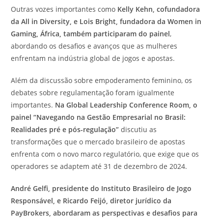
Outras vozes importantes como
Kelly Kehn, cofundadora
da All in Diversity, e Lois Bright, fundadora da Women in
Gaming, África, também participaram do painel
,
abordando os desafios e avanços que as mulheres
enfrentam na indústria global de jogos e apostas.
Além da discussão sobre empoderamento feminino, os
debates sobre regulamentação foram igualmente
importantes.
Na Global Leadership Conference Room, o
painel “Navegando na Gestão Empresarial no Brasil:
Realidades pré e pós-regulação”
discutiu as
transformações que o mercado brasileiro de apostas
enfrenta com o novo marco regulatório, que exige que os
operadores se adaptem até 31 de dezembro de 2024.
André Gelfi, presidente do Instituto Brasileiro de Jogo
Responsável, e Ricardo Feijó, diretor jurídico da
PayBrokers, abordaram as perspectivas e desafios para