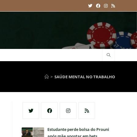
>
SAÚDE MENTAL NO TRABALHO
Abre
Abre
Abre
Abre
Estudante perde bolsa do Prouni
em
em
em
em
após mãe apostar em bets