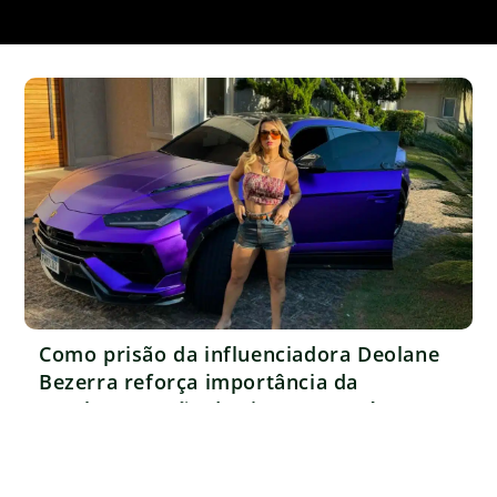
Como prisão da influenciadora Deolane
Bezerra reforça importância da
regulamentação dos jogos no país