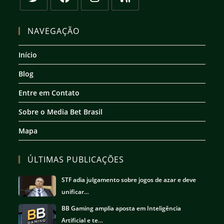
Abre
Abre
Abre
Abre
em
em
em
em
NAVEGAÇÃO
uma
uma
uma
uma
nova
nova
nova
nova
Início
aba
aba
aba
aba
Blog
Entre em Contato
Sobre o Media Bet Brasil
Mapa
ÚLTIMAS PUBLICAÇÕES
STF adia julgamento sobre jogos de azar e deve
unificar…
BB Gaming amplia aposta em Inteligência
Artificial e te…