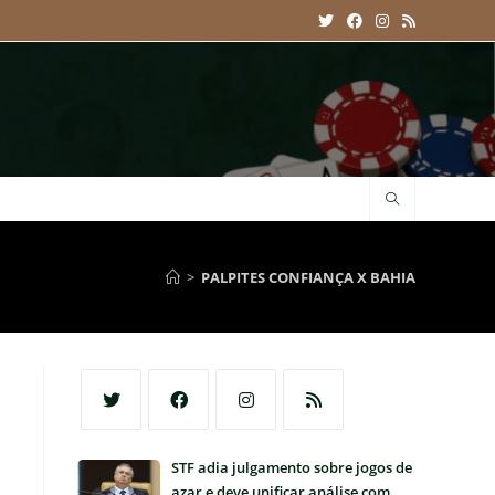
>
PALPITES CONFIANÇA X BAHIA
Abre
Abre
Abre
Abre
STF adia julgamento sobre jogos de
em
em
em
em
azar e deve unificar análise com