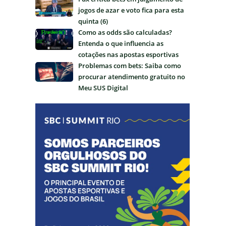
jogos de azar e voto fica para esta
quinta (6)
Como as odds são calculadas?
Entenda o que influencia as
cotações nas apostas esportivas
Problemas com bets: Saiba como
procurar atendimento gratuito no
Meu SUS Digital