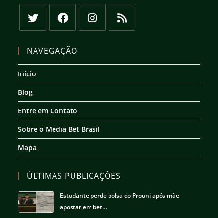
Abre
Abre
Abre
Abre
em
em
em
em
NAVEGAÇÃO
uma
uma
uma
uma
nova
nova
nova
nova
Início
aba
aba
aba
aba
Blog
Entre em Contato
Sobre o Media Bet Brasil
Mapa
ÚLTIMAS PUBLICAÇÕES
Estudante perde bolsa do Prouni após mãe
apostar em bet…