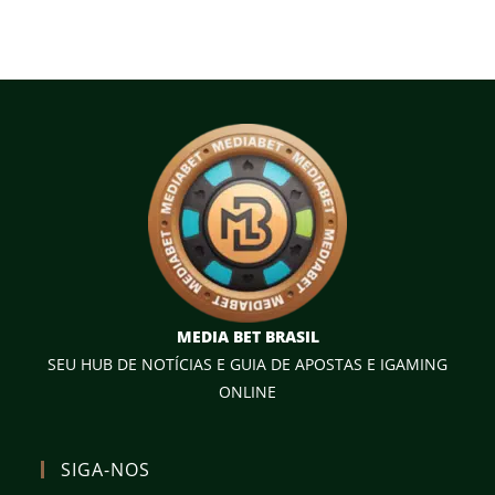
MEDIA BET BRASIL
SEU HUB DE NOTÍCIAS E GUIA DE APOSTAS E IGAMING
ONLINE
SIGA-NOS