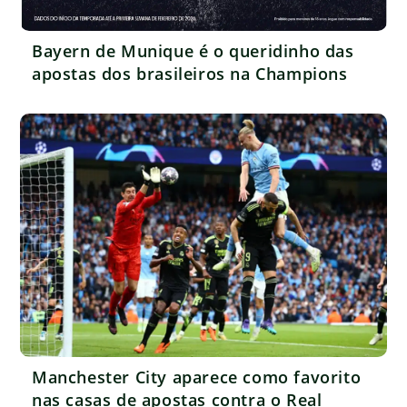
Bayern de Munique é o queridinho das
apostas dos brasileiros na Champions
League 2025/26, aponta Betano
Manchester City aparece como favorito
nas casas de apostas contra o Real