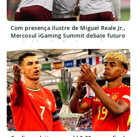
Com presença ilustre de Miguel Reale Jr.,
Mercosul iGaming Summit debate futuro
regulatório e desafios do setor de
apostas no Brasil