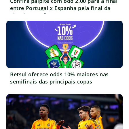
Confira palpite com odd 2.00 para a final
entre Portugal x Espanha pela final da
Liga das Nações
Betsul oferece odds 10% maiores nas
semifinais das principais copas
europeias