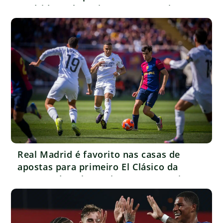
Madrid na Champions League; veja as
odds
Real Madrid é favorito nas casas de
apostas para primeiro El Clásico da
temporada pela La Liga 2025/26; veja
odds