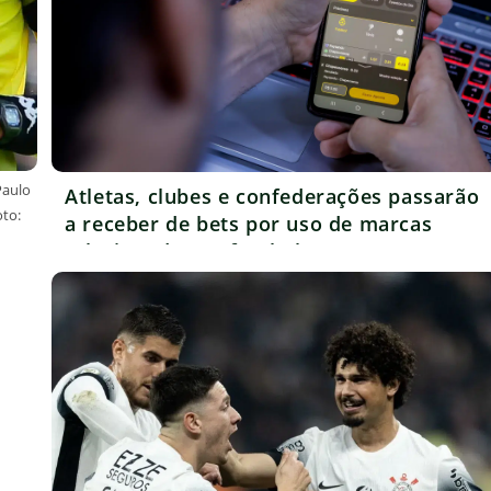
Paulo
Atletas, clubes e confederações passarão
oto:
a receber de bets por uso de marcas
relacionadas ao futebol