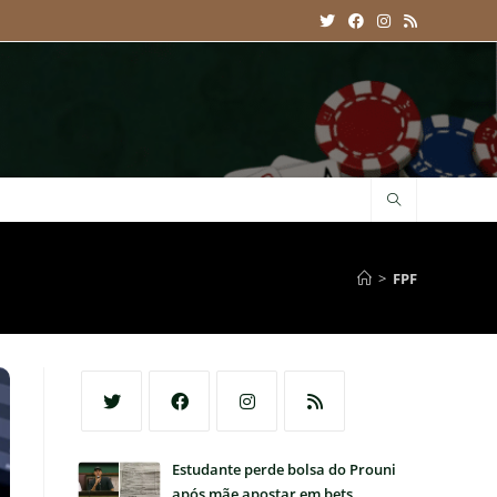
>
FPF
Abre
Abre
Abre
Abre
Estudante perde bolsa do Prouni
em
em
em
em
após mãe apostar em bets