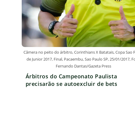
Câmera no peito do árbitro, Corinthians X Batatais, Copa Sao 
de Junior 2017, Final, Pacaembu, Sao Paulo SP, 25/01/2017, F
Fernando Dantas/Gazeta Press
Árbitros do Campeonato Paulista
precisarão se autoexcluir de bets