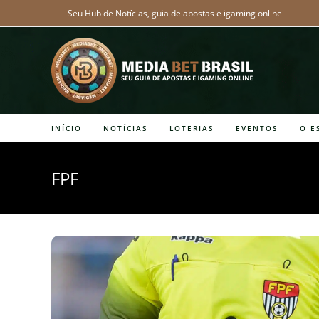
Ir
Seu Hub de Notícias, guia de apostas e igaming online
para
o
conteúdo
INÍCIO
NOTÍCIAS
LOTERIAS
EVENTOS
O E
FPF