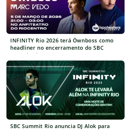
INFINITY Rio 2026 terá Öwnboss como
headliner no encerramento do SBC
Summit Rio
SBC Summit Rio anuncia DJ Alok para