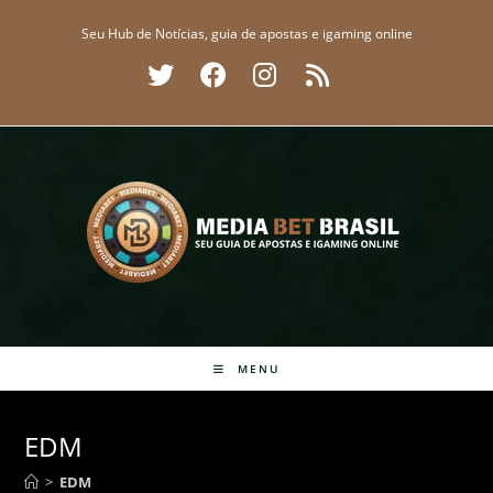
Ir
Seu Hub de Notícias, guia de apostas e igaming online
para
o
conteúdo
MENU
EDM
>
EDM