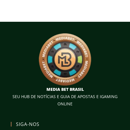
MEDIA BET BRASIL
SEU HUB DE NOTÍCIAS E GUIA DE APOSTAS E IGAMING
ONLINE
SIGA-NOS