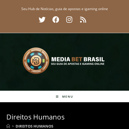
Ir
Seu Hub de Notícias, guia de apostas e igaming online
para
o
conteúdo
MENU
Direitos Humanos
>
DIREITOS HUMANOS