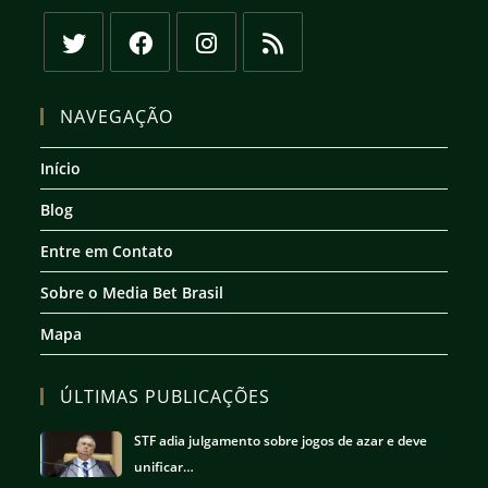
Abre
Abre
Abre
Abre
em
em
em
em
NAVEGAÇÃO
uma
uma
uma
uma
nova
nova
nova
nova
Início
aba
aba
aba
aba
Blog
Entre em Contato
Sobre o Media Bet Brasil
Mapa
ÚLTIMAS PUBLICAÇÕES
STF adia julgamento sobre jogos de azar e deve
unificar…