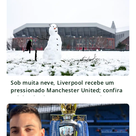
Sob muita neve, Liverpool recebe um
pressionado Manchester United; confira
palpite do Tipster Ronny para o jogaço