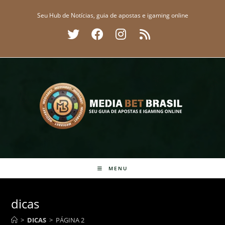
Ir
Seu Hub de Notícias, guia de apostas e igaming online
para
o
conteúdo
MENU
dicas
>
DICAS
>
PÁGINA 2