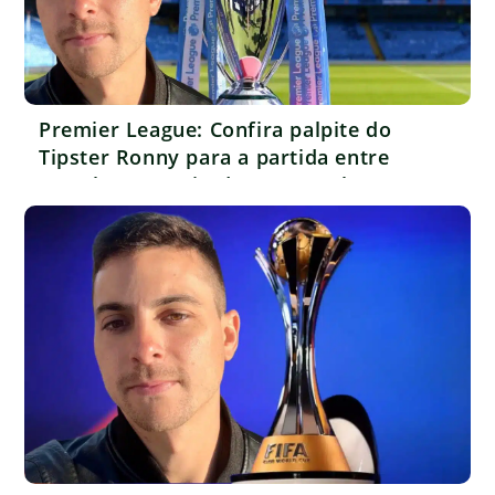
Premier League: Confira palpite do
Tipster Ronny para a partida entre
Manchester United x Newcastle