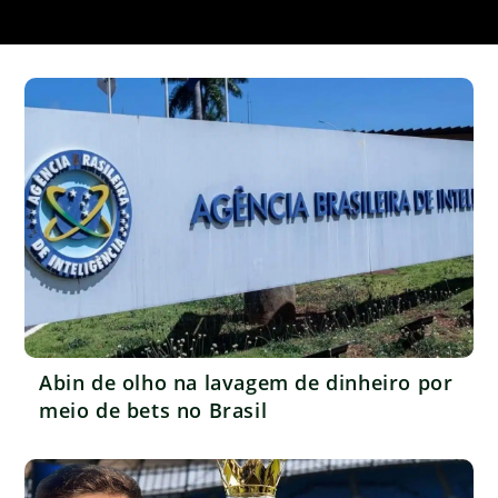
Abin de olho na lavagem de dinheiro por
meio de bets no Brasil