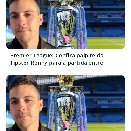
Premier League: Confira palpite do
Tipster Ronny para a partida entre
Manchester United e Brighton